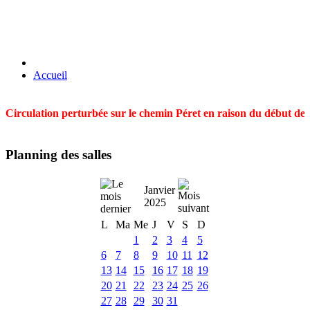
Accueil
Circulation perturbée sur le chemin Péret en raison du début des t
Planning des salles
Janvier
2025
L
Ma
Me
J
V
S
D
1
2
3
4
5
6
7
8
9
10
11
12
13
14
15
16
17
18
19
20
21
22
23
24
25
26
27
28
29
30
31