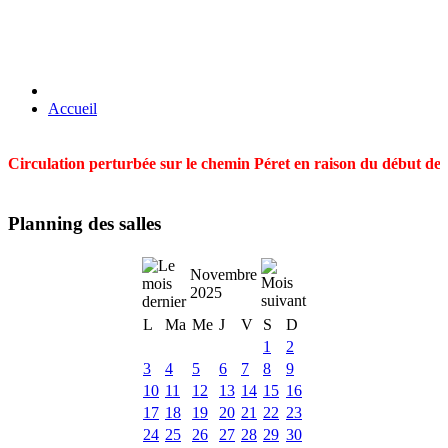
Accueil
Circulation perturbée sur le chemin Péret en raison du début des t
Planning des salles
Novembre
2025
L
Ma
Me
J
V
S
D
1
2
3
4
5
6
7
8
9
10
11
12
13
14
15
16
17
18
19
20
21
22
23
24
25
26
27
28
29
30