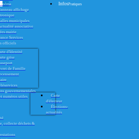
Infos
Cinéma
Pratiques
anneau affichage
ctronique
alles municipales
ctualité associative
es mairie
rance Services
 officiels
rte d'Identité
rte grise
asseport
vret de Famille
ecensement
aire
éléservices
ons gouvernementales
Carte
t numéros utiles
d'électeur
Élections-
actualités
té
e, collecte déchets &
restations