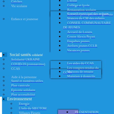
L'école
Crèches
Collège et lycée
Vie scolaire
Restauration scolaire
Conseil municipal des enfants
Activités périscolaires et garderie
Séances du CM des enfants
Enfance et jeunesse
CONSEIL COMMUNAUTAIRE
DE JEUNES
Accueil de Loisirs
Centre Alexis Peyret
Enquêtes jeunes
Ateliers jeunes CCLB
Vacances jeunes
Social santé
& solidarité
Solidarité UKRAINE
Les aides du CCAS
COVID-19 (coronavirus)
Les comptes-rendus du
CCAS
Maisons de retraite
CCAS
Maintien à domicile
Aide à la personne
Santé et numéros utiles
Plan canicule
Epicerie solidaire
Plan accessibilité
Environnement
Energie
L'info du SIECTOM
PRÉSENTATION
Villages Fleuris