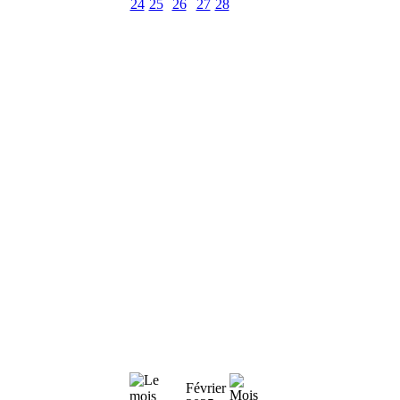
24
25
26
27
28
Février