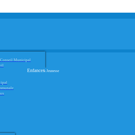
 Conseil Municipal
eil
Enfance
& Jeunesse
cipal
ommunale
aux