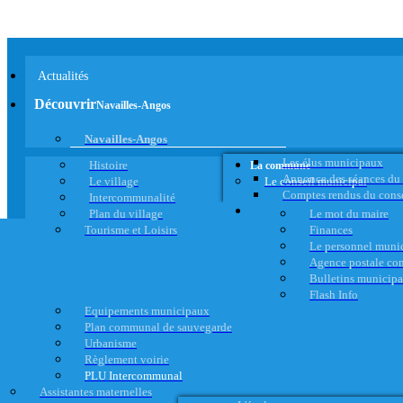
Actualités
Découvrir
Navailles-Angos
Navailles-Angos
Les élus municipaux
Histoire
La commune
Annonce des séances du
Le village
Le conseil municipal
Comptes rendus du cons
Intercommunalité
Plan du village
Le mot du maire
Tourisme et Loisirs
Finances
Le personnel muni
Agence postale c
Bulletins municip
Flash Info
Equipements municipaux
Plan communal de sauvegarde
Urbanisme
Règlement voirie
PLU Intercommunal
Assistantes maternelles