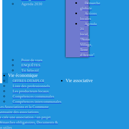
Démarche
Agenda 2030
globale
Actions
locales
Agenda
21
local,
"Notre
Village,
Terre
d'Avenir"
Point de vues
ENQUÊTES
Tri Sélectif
Vie économique
Vie associative
OFFRES D'EMPLOI
Liste des professionnels
Les producteurs locaux
Compétences communales
Compétences intercommunales
es Associations et la Commune
nnuaire des associations
e crée une association / un projet
émarches obligatoires, Documents &
s utiles