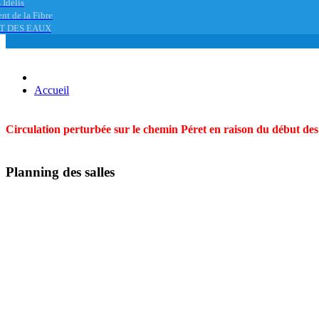
 Idélis
nt de la Fibre
T DES EAUX
Accueil
Circulation perturbée sur le chemin Péret en raison du début des t
Planning des salles