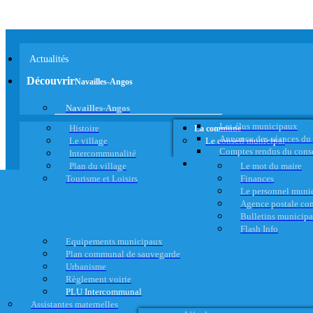
Actualités
Découvrir
Navailles-Angos
Navailles-Angos
Les élus municipaux
Histoire
La commune
Annonce des séances du
Le village
Le conseil municipal
Comptes rendus du cons
Intercommunalité
Plan du village
Le mot du maire
Tourisme et Loisirs
Finances
Le personnel muni
Agence postale c
Bulletins municip
Flash Info
Equipements municipaux
Plan communal de sauvegarde
Urbanisme
Règlement voirie
PLU Intercommunal
Assistantes maternelles