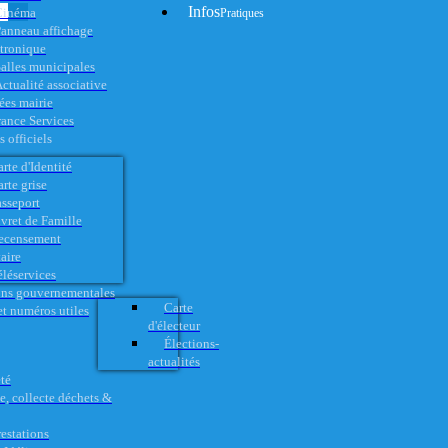
Infos
Cinéma
Pratiques
anneau affichage
ctronique
alles municipales
ctualité associative
es mairie
rance Services
 officiels
rte d'Identité
rte grise
asseport
vret de Famille
ecensement
aire
éléservices
ons gouvernementales
Carte
t numéros utiles
d'électeur
Élections-
actualités
té
e, collecte déchets &
restations