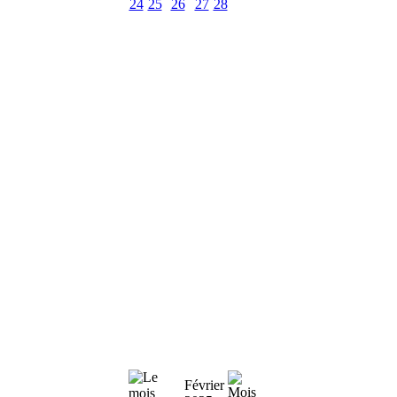
24
25
26
27
28
Février