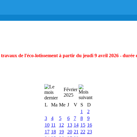
ravaux de l'éco-lotissement à partir du jeudi 9 avril 2026 - durée 
Février
2025
L
Ma
Me
J
V
S
D
1
2
3
4
5
6
7
8
9
10
11
12
13
14
15
16
17
18
19
20
21
22
23