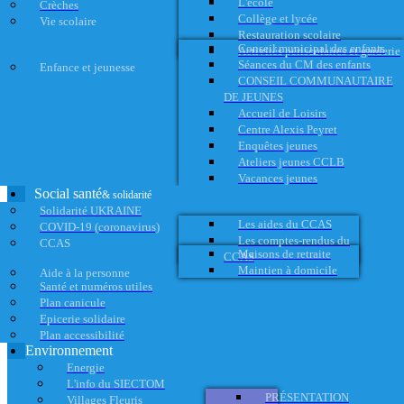
L'école
Crèches
Collège et lycée
Vie scolaire
Restauration scolaire
Conseil municipal des enfants
Activités périscolaires et garderie
Séances du CM des enfants
Enfance et jeunesse
CONSEIL COMMUNAUTAIRE
DE JEUNES
Accueil de Loisirs
Centre Alexis Peyret
Enquêtes jeunes
Ateliers jeunes CCLB
Vacances jeunes
Social santé
& solidarité
Solidarité UKRAINE
Les aides du CCAS
COVID-19 (coronavirus)
Les comptes-rendus du
CCAS
Maisons de retraite
CCAS
Maintien à domicile
Aide à la personne
Santé et numéros utiles
Plan canicule
Epicerie solidaire
Plan accessibilité
Environnement
Energie
L'info du SIECTOM
PRÉSENTATION
Villages Fleuris