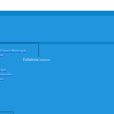
 Conseil Municipal
eil
Enfance
& Jeunesse
cipal
ommunale
aux