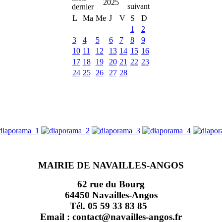
2025
L
Ma
Me
J
V
S
D
1
2
3
4
5
6
7
8
9
10
11
12
13
14
15
16
17
18
19
20
21
22
23
24
25
26
27
28
MAIRIE DE NAVAILLES-ANGOS
62 rue du Bourg
64450 Navailles-Angos
Tél. 05 59 33 83 85
Email : contact@navailles-angos.fr