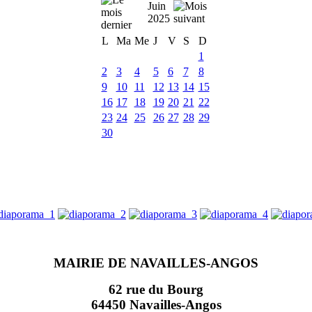
Juin
2025
L
Ma
Me
J
V
S
D
1
2
3
4
5
6
7
8
9
10
11
12
13
14
15
16
17
18
19
20
21
22
23
24
25
26
27
28
29
30
MAIRIE DE NAVAILLES-ANGOS
62 rue du Bourg
64450 Navailles-Angos