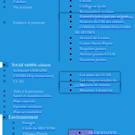
L'école
Crèches
Collège et lycée
Vie scolaire
Restauration scolaire
Conseil municipal des enfants
Activités périscolaires et garderie
Séances du CM des enfants
Enfance et jeunesse
CONSEIL COMMUNAUTAIRE
DE JEUNES
Accueil de Loisirs
Centre Alexis Peyret
Enquêtes jeunes
Ateliers jeunes CCLB
Vacances jeunes
Social santé
& solidarité
Solidarité UKRAINE
Les aides du CCAS
COVID-19 (coronavirus)
Les comptes-rendus du
CCAS
Maisons de retraite
CCAS
Maintien à domicile
Aide à la personne
Santé et numéros utiles
Plan canicule
Epicerie solidaire
Plan accessibilité
Environnement
Energie
L'info du SIECTOM
PRÉSENTATION
Villages Fleuris