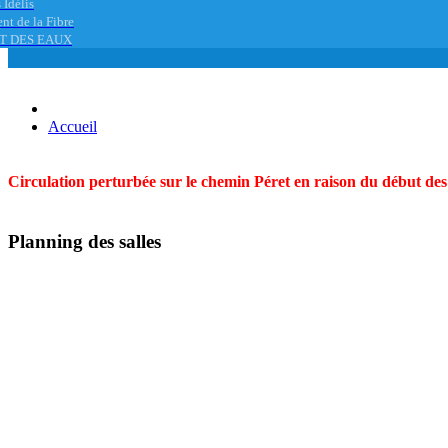
 Idélis
nt de la Fibre
T DES EAUX
Accueil
Circulation perturbée sur le chemin Péret en raison du début des t
Planning des salles