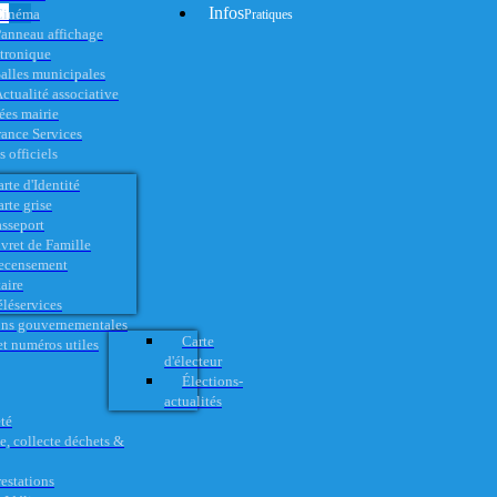
Infos
Cinéma
Pratiques
anneau affichage
ctronique
alles municipales
ctualité associative
es mairie
rance Services
 officiels
rte d'Identité
rte grise
asseport
vret de Famille
ecensement
aire
éléservices
ons gouvernementales
Carte
t numéros utiles
d'électeur
Élections-
actualités
té
e, collecte déchets &
restations