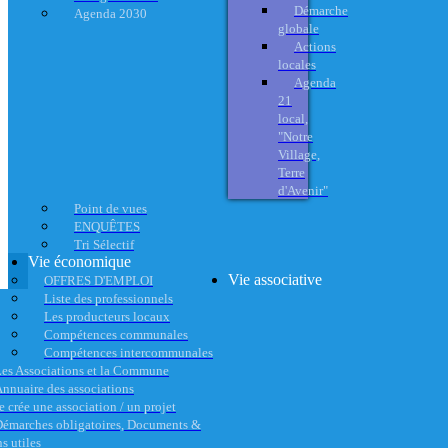
Démarche
Agenda 2030
globale
Actions
locales
Agenda
21
local,
"Notre
Village,
Terre
d'Avenir"
Point de vues
ENQUÊTES
Tri Sélectif
Vie économique
Vie associative
OFFRES D'EMPLOI
Liste des professionnels
Les producteurs locaux
Compétences communales
Compétences intercommunales
es Associations et la Commune
nnuaire des associations
e crée une association / un projet
émarches obligatoires, Documents &
s utiles