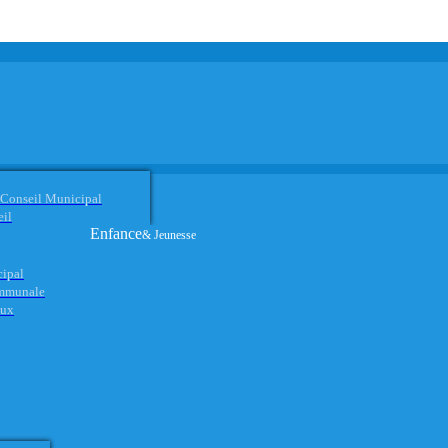
 Conseil Municipal
eil
Enfance
& Jeunesse
cipal
ommunale
aux