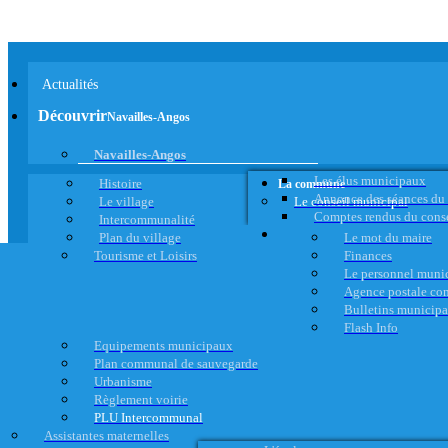
Actualités
Découvrir
Navailles-Angos
Navailles-Angos
Les élus municipaux
Histoire
La commune
Annonce des séances du
Le village
Le conseil municipal
Comptes rendus du cons
Intercommunalité
Plan du village
Le mot du maire
Tourisme et Loisirs
Finances
Le personnel muni
Agence postale c
Bulletins municip
Flash Info
Equipements municipaux
Plan communal de sauvegarde
Urbanisme
Règlement voirie
PLU Intercommunal
Assistantes maternelles