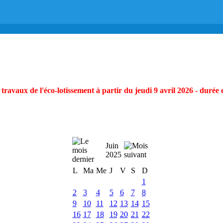
ravaux de l'éco-lotissement à partir du jeudi 9 avril 2026 - durée 
Juin
2025
L
Ma
Me
J
V
S
D
1
2
3
4
5
6
7
8
9
10
11
12
13
14
15
16
17
18
19
20
21
22