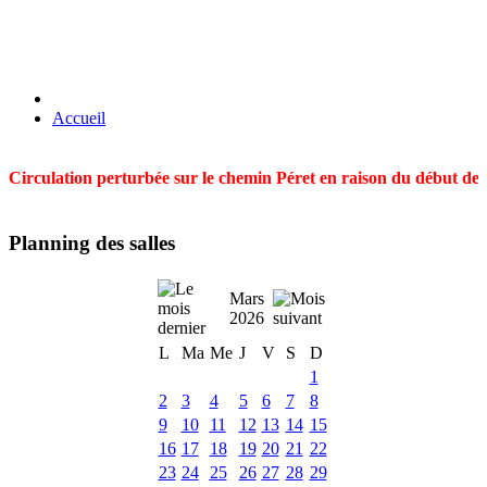
Accueil
Circulation perturbée sur le chemin Péret en raison du début des t
Planning des salles
Mars
2026
L
Ma
Me
J
V
S
D
1
2
3
4
5
6
7
8
9
10
11
12
13
14
15
16
17
18
19
20
21
22
23
24
25
26
27
28
29