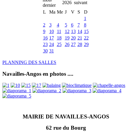
2026
L
Ma
Me
J
V
S
D
1
2
3
4
5
6
7
8
9
10
11
12
13
14
15
16
17
18
19
20
21
22
23
24
25
26
27
28
29
30
31
PLANNING DES SALLES
Navailles-Angos en photos ....
MAIRIE DE NAVAILLES-ANGOS
62 rue du Bourg