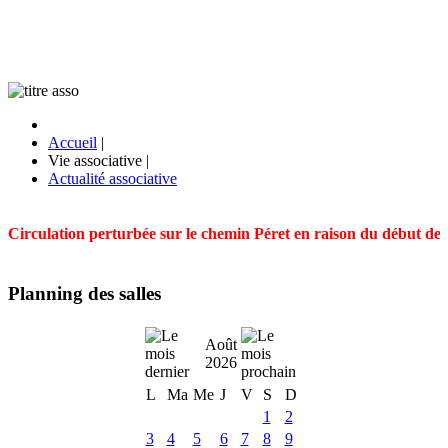
Accueil
|
Vie associative
|
Actualité associative
Circulation perturbée sur le chemin Péret en raison du début des t
Planning des salles
Août
2026
L
Ma
Me
J
V
S
D
1
2
3
4
5
6
7
8
9