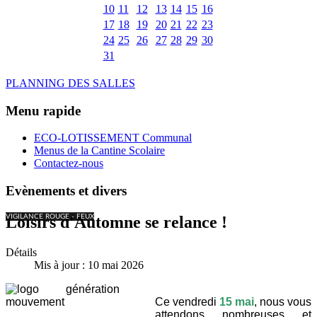
10
11
12
13
14
15
16
17
18
19
20
21
22
23
24
25
26
27
28
29
30
31
PLANNING DES SALLES
Menu rapide
ECO-LOTISSEMENT Communal
Menus de la Cantine Scolaire
Contactez-nous
Evènements et divers
VIGILANCE ROUGE - FEUX
Loisirs d'Automne se relance !
Détails
Mis à jour : 10 mai 2026
Ce vendredi
15 mai
, nous vous
attendons nombreuses et