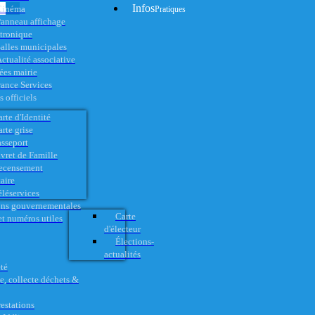
Infos
Cinéma
Pratiques
anneau affichage
ctronique
alles municipales
ctualité associative
es mairie
rance Services
 officiels
rte d'Identité
rte grise
asseport
vret de Famille
ecensement
aire
éléservices
ons gouvernementales
Carte
t numéros utiles
d'électeur
Élections-
actualités
té
e, collecte déchets &
restations