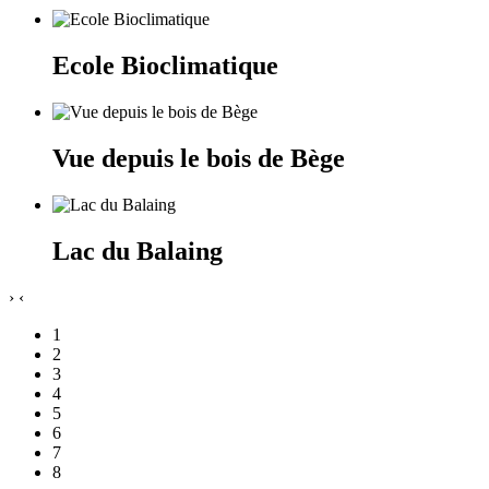
Ecole Bioclimatique
Vue depuis le bois de Bège
Lac du Balaing
›
‹
1
2
3
4
5
6
7
8