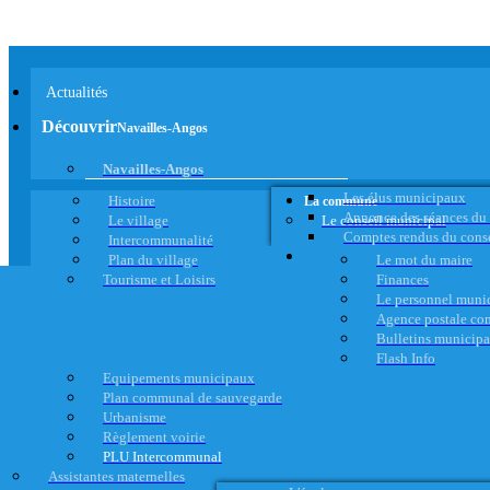
Actualités
Découvrir
Navailles-Angos
Navailles-Angos
Les élus municipaux
Histoire
La commune
Annonce des séances du
Le village
Le conseil municipal
Comptes rendus du cons
Intercommunalité
Plan du village
Le mot du maire
Tourisme et Loisirs
Finances
Le personnel muni
Agence postale c
Bulletins municip
Flash Info
Equipements municipaux
Plan communal de sauvegarde
Urbanisme
Règlement voirie
PLU Intercommunal
Assistantes maternelles