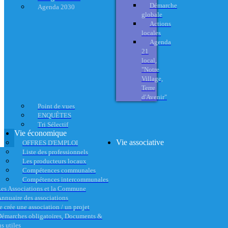
Démarche
Agenda 2030
globale
Actions
locales
Agenda
21
local,
"Notre
Village,
Terre
d'Avenir"
Point de vues
ENQUÊTES
Tri Sélectif
Vie économique
Vie associative
OFFRES D'EMPLOI
Liste des professionnels
Les producteurs locaux
Compétences communales
Compétences intercommunales
es Associations et la Commune
nnuaire des associations
e crée une association / un projet
émarches obligatoires, Documents &
s utiles