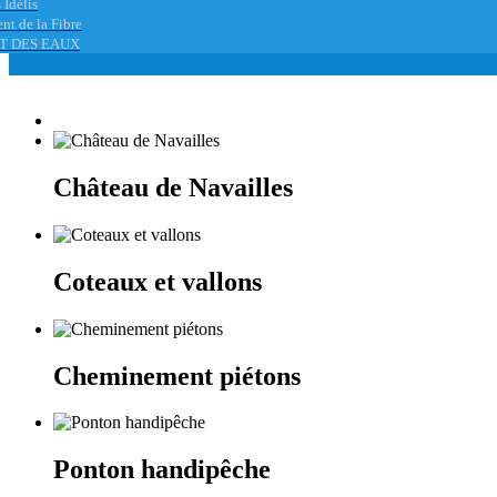
 Idélis
nt de la Fibre
T DES EAUX
Château de Navailles
Coteaux et vallons
Cheminement piétons
Ponton handipêche