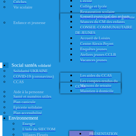
L'école
Crèches
Collège et lycée
Vie scolaire
Restauration scolaire
Conseil municipal des enfants
Activités périscolaires et garderie
Séances du CM des enfants
Enfance et jeunesse
CONSEIL COMMUNAUTAIRE
DE JEUNES
Accueil de Loisirs
Centre Alexis Peyret
Enquêtes jeunes
Ateliers jeunes CCLB
Vacances jeunes
Social santé
& solidarité
Solidarité UKRAINE
Les aides du CCAS
COVID-19 (coronavirus)
Les comptes-rendus du
CCAS
Maisons de retraite
CCAS
Maintien à domicile
Aide à la personne
Santé et numéros utiles
Plan canicule
Epicerie solidaire
Plan accessibilité
Environnement
Energie
L'info du SIECTOM
PRÉSENTATION
Villages Fleuris