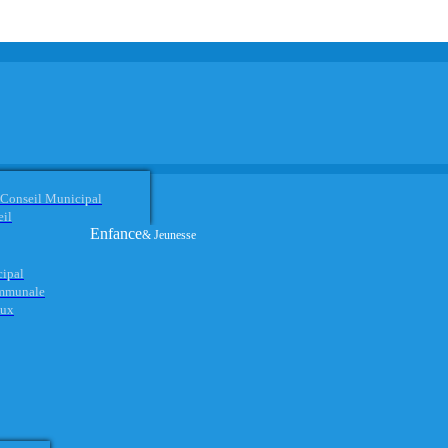
 Conseil Municipal
eil
Enfance
& Jeunesse
cipal
ommunale
aux