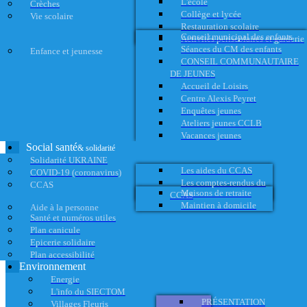
L'école
Crèches
Collège et lycée
Vie scolaire
Restauration scolaire
Conseil municipal des enfants
Activités périscolaires et garderie
Séances du CM des enfants
Enfance et jeunesse
CONSEIL COMMUNAUTAIRE
DE JEUNES
Accueil de Loisirs
Centre Alexis Peyret
Enquêtes jeunes
Ateliers jeunes CCLB
Vacances jeunes
Social santé
& solidarité
Solidarité UKRAINE
Les aides du CCAS
COVID-19 (coronavirus)
Les comptes-rendus du
CCAS
Maisons de retraite
CCAS
Maintien à domicile
Aide à la personne
Santé et numéros utiles
Plan canicule
Epicerie solidaire
Plan accessibilité
Environnement
Energie
L'info du SIECTOM
PRÉSENTATION
Villages Fleuris