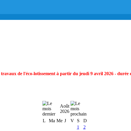
ravaux de l'éco-lotissement à partir du jeudi 9 avril 2026 - durée 
Août
2026
L
Ma
Me
J
V
S
D
1
2