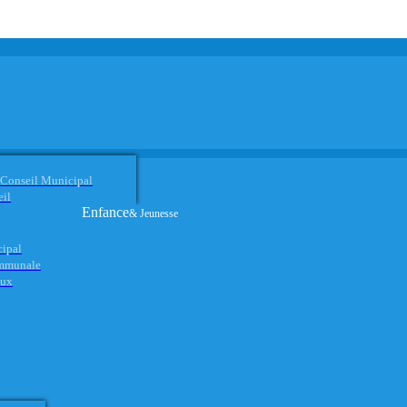
 Conseil Municipal
eil
Enfance
& Jeunesse
cipal
ommunale
aux