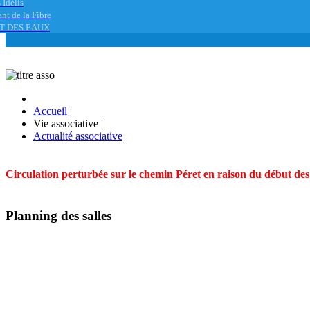
 Idélis
nt de la Fibre
T DES EAUX
Accueil
|
Vie associative
|
Actualité associative
Circulation perturbée sur le chemin Péret en raison du début des t
Planning des salles