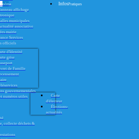
Infos
Cinéma
Pratiques
anneau affichage
ctronique
alles municipales
ctualité associative
es mairie
rance Services
 officiels
rte d'Identité
rte grise
asseport
vret de Famille
ecensement
aire
éléservices
ons gouvernementales
Carte
t numéros utiles
d'électeur
Élections-
actualités
té
e, collecte déchets &
restations