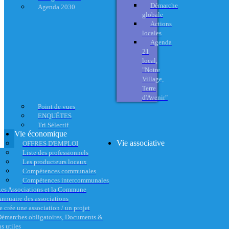
Démarche
Agenda 2030
globale
Actions
locales
Agenda
21
local,
"Notre
Village,
Terre
d'Avenir"
Point de vues
ENQUÊTES
Tri Sélectif
Vie économique
Vie associative
OFFRES D'EMPLOI
Liste des professionnels
Les producteurs locaux
Compétences communales
Compétences intercommunales
es Associations et la Commune
nnuaire des associations
e crée une association / un projet
émarches obligatoires, Documents &
s utiles