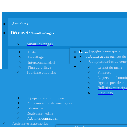
Actualités
Découvrir
Navailles-Angos
Navailles-Angos
Les élus municipaux
Histoire
La commune
Annonce des séances du
Le village
Le conseil municipal
Comptes rendus du cons
Intercommunalité
Plan du village
Le mot du maire
Tourisme et Loisirs
Finances
Le personnel muni
Agence postale c
Bulletins municip
Flash Info
Equipements municipaux
Plan communal de sauvegarde
Urbanisme
Règlement voirie
PLU Intercommunal
Assistantes maternelles