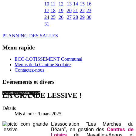
10
11
12
13
14
15
16
17
18
19
20
21
22
23
24
25
26
27
28
29
30
31
PLANNING DES SALLES
Menu rapide
ECO-LOTISSEMENT Communal
Menus de la Cantine Scolaire
Contactez-nous
Evènements et divers
VIGILANCE ROUGE - FEUX
LA GRANDE LESSIVE !
Détails
Mis à jour : 9 mars 2025
L'association "Les Marches du
Béarn", en gestion des
Centres de
Loisirs
de Navailles-Angos et