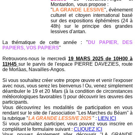
Montardon, vous propose :
"
LA GRANDE LESSIVE
", évènement
culturel et citoyen international basé
sur des expositions éphémères (24 à
48h) sur le principe des grandes
lessives d'antan.
La thématique de cette année : "
DU PAPIER, DES
PAPIERS, VOS PAPIERS
"
Retrouvons-nous le mercredi
19 MARS 2025 de 10H00 à
11H45
sur le parvis de l'espace PIERRE DAVEZIES, route
de Morlàas, Navailles-Angos.
Si vous souhaitez créer votre propre œuvre et venir l'exposer
avec nous, vous serez les bienvenus ! Ou, venez simplement
déambuler le 19 et 20 Mars (à la condition de circonstances
météorologiques favorables !) pour découvrir les œuvres des
participants.
Vous découvrirez les modalités de participation en vous
rendant sur le site de l'association "Les Marches du Béarn" à
la rubrique "
LA GRANDE LESSIVE 2025
" :
LIEN ICI
Si vous souhaitez participer, vous pouvez vous inscrire en
complétant le formulaire suivant :
CLIQUEZ ICI
Vous pouvez également aller découvrir "LA GRANDE