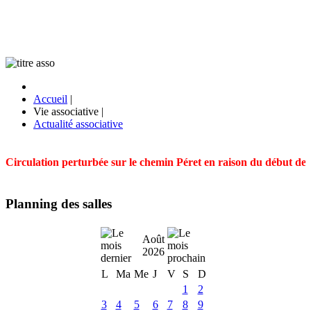
Accueil
|
Vie associative
|
Actualité associative
Circulation perturbée sur le chemin Péret en raison du début des t
Planning des salles
Août
2026
L
Ma
Me
J
V
S
D
1
2
3
4
5
6
7
8
9