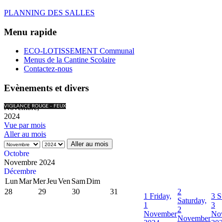
PLANNING DES SALLES
Menu rapide
ECO-LOTISSEMENT Communal
Menus de la Cantine Scolaire
Contactez-nous
Evènements et divers
Novembre,
VIGILANCE ROUGE - FEUX
2024
Vue par mois
Aller au mois
Aller au mois
Octobre
Novembre 2024
Décembre
Lun
Mar
Mer
Jeu
Ven
Sam
Dim
28
29
30
31
2
1
Friday,
3
S
Saturday,
1
3
2
November
No
November