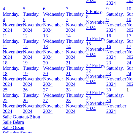
2024
20
2024
4
5
6
7
9
10
8
Friday,
Monday,
Tuesday,
Wednesday,
Thursday,
Saturday,
Sun
8
4
5
6
7
9
10
November
November
November
November
November
November
No
2024
2024
2024
2024
2024
2024
20
11
12
13
14
16
17
15
Friday,
Monday,
Tuesday,
Wednesday,
Thursday,
Saturday,
Sun
15
11
12
13
14
16
17
November
November
November
November
November
November
No
2024
2024
2024
2024
2024
2024
20
18
19
20
21
23
24
22
Friday,
Monday,
Tuesday,
Wednesday,
Thursday,
Saturday,
Sun
22
18
19
20
21
23
24
November
November
November
November
November
November
No
2024
2024
2024
2024
2024
2024
20
25
26
27
28
30
1
29
Friday,
Monday,
Tuesday,
Wednesday,
Thursday,
Saturday,
29
25
26
27
28
30
November
November
November
November
November
November
2024
2024
2024
2024
2024
2024
Salle Gontaut-Biron
Salle Béarn
Salle Ossau
Salle des Sports