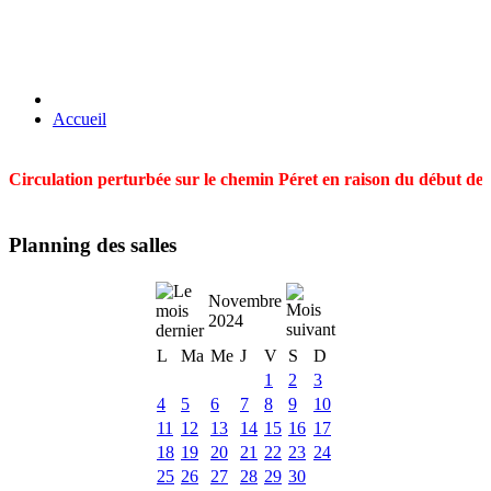
Accueil
Circulation perturbée sur le chemin Péret en raison du début des t
Planning des salles
Novembre
2024
L
Ma
Me
J
V
S
D
1
2
3
4
5
6
7
8
9
10
11
12
13
14
15
16
17
18
19
20
21
22
23
24
25
26
27
28
29
30