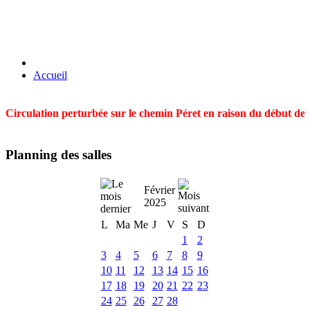
Accueil
Circulation perturbée sur le chemin Péret en raison du début des t
Planning des salles
Février
2025
L
Ma
Me
J
V
S
D
1
2
3
4
5
6
7
8
9
10
11
12
13
14
15
16
17
18
19
20
21
22
23
24
25
26
27
28