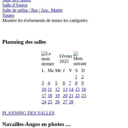
Salle d'Angos
Salle de prépa / Bar / Anc. Mairie
Toutes
Montrer les événements de toutes les catégories
Planning des salles
Février
2025
L
Ma
Me
J
V
S
D
1
2
3
4
5
6
7
8
9
10
11
12
13
14
15
16
17
18
19
20
21
22
23
24
25
26
27
28
PLANNING DES SALLES
Navailles-Angos en photos ....