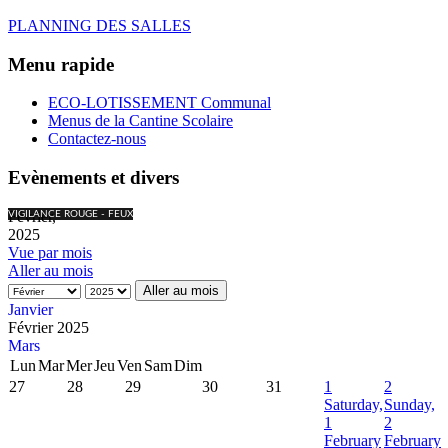
PLANNING DES SALLES
Menu rapide
ECO-LOTISSEMENT Communal
Menus de la Cantine Scolaire
Contactez-nous
Evènements et divers
Février,
VIGILANCE ROUGE - FEUX
2025
Vue par mois
Aller au mois
Aller au mois
Janvier
Février 2025
Mars
Lun
Mar
Mer
Jeu
Ven
Sam
Dim
27
28
29
30
31
1
2
Saturday,
Sunday,
1
2
February
February