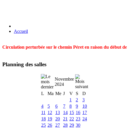
Accueil
Circulation perturbée sur le chemin Péret en raison du début des t
Planning des salles
Novembre
2024
L
Ma
Me
J
V
S
D
1
2
3
4
5
6
7
8
9
10
11
12
13
14
15
16
17
18
19
20
21
22
23
24
25
26
27
28
29
30