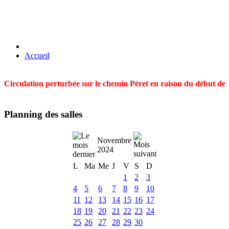
Accueil
Circulation perturbée sur le chemin Péret en raison du début des t
Planning des salles
Novembre
2024
L
Ma
Me
J
V
S
D
1
2
3
4
5
6
7
8
9
10
11
12
13
14
15
16
17
18
19
20
21
22
23
24
25
26
27
28
29
30