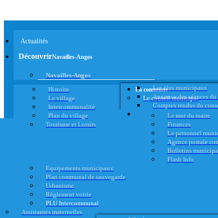
Actualités
Découvrir
Navailles-Angos
Navailles-Angos
Les élus municipaux
Histoire
La commune
Annonce des séances du
Le village
Le conseil municipal
Comptes rendus du cons
Intercommunalité
Plan du village
Le mot du maire
Tourisme et Loisirs
Finances
Le personnel muni
Agence postale c
Bulletins municip
Flash Info
Equipements municipaux
Plan communal de sauvegarde
Urbanisme
Règlement voirie
PLU Intercommunal
Assistantes maternelles