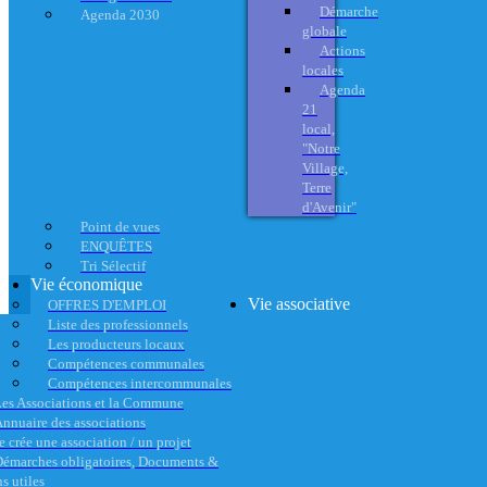
Démarche
Agenda 2030
globale
Actions
locales
Agenda
21
local,
"Notre
Village,
Terre
d'Avenir"
Point de vues
ENQUÊTES
Tri Sélectif
Vie économique
Vie associative
OFFRES D'EMPLOI
Liste des professionnels
Les producteurs locaux
Compétences communales
Compétences intercommunales
es Associations et la Commune
nnuaire des associations
e crée une association / un projet
émarches obligatoires, Documents &
s utiles