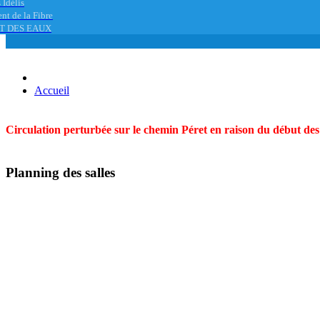
 Idélis
nt de la Fibre
T DES EAUX
Accueil
Circulation perturbée sur le chemin Péret en raison du début des t
Planning des salles