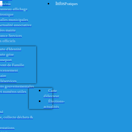
Infos
Cinéma
Pratiques
anneau affichage
ctronique
alles municipales
ctualité associative
es mairie
rance Services
 officiels
rte d'Identité
rte grise
asseport
vret de Famille
ecensement
aire
éléservices
ons gouvernementales
Carte
t numéros utiles
d'électeur
Élections-
actualités
té
e, collecte déchets &
restations