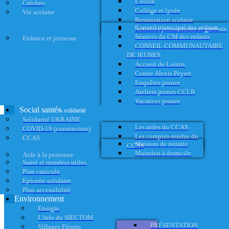
L'école
Crèches
Collège et lycée
Vie scolaire
Restauration scolaire
Conseil municipal des enfants
Activités périscolaires et garderie
Séances du CM des enfants
Enfance et jeunesse
CONSEIL COMMUNAUTAIRE
DE JEUNES
Accueil de Loisirs
Centre Alexis Peyret
Enquêtes jeunes
Ateliers jeunes CCLB
Vacances jeunes
Social santé
& solidarité
Solidarité UKRAINE
Les aides du CCAS
COVID-19 (coronavirus)
Les comptes-rendus du
CCAS
Maisons de retraite
CCAS
Maintien à domicile
Aide à la personne
Santé et numéros utiles
Plan canicule
Epicerie solidaire
Plan accessibilité
Environnement
Energie
L'info du SIECTOM
PRÉSENTATION
Villages Fleuris