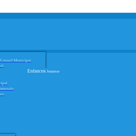
 Conseil Municipal
eil
Enfance
& Jeunesse
cipal
ommunale
aux