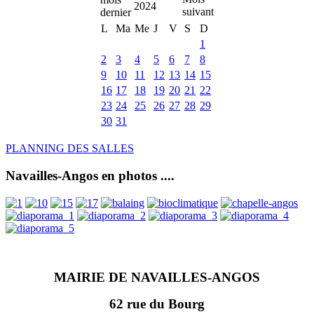
2024
L
Ma
Me
J
V
S
D
1
2
3
4
5
6
7
8
9
10
11
12
13
14
15
16
17
18
19
20
21
22
23
24
25
26
27
28
29
30
31
PLANNING DES SALLES
Navailles-Angos en photos ....
MAIRIE DE NAVAILLES-ANGOS
62 rue du Bourg