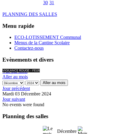
30
31
PLANNING DES SALLES
Menu rapide
ECO-LOTISSEMENT Communal
Menus de la Cantine Scolaire
Contactez-nous
Evènements et divers
Vue par mois
VIGILANCE ROUGE - FEUX
Aller au mois
Aller au mois
Jour précédent
Mardi 03 Décembre 2024
Jour suivant
No events were found
Planning des salles
Décembre