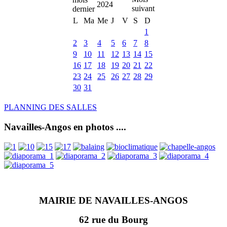
2024
L
Ma
Me
J
V
S
D
1
2
3
4
5
6
7
8
9
10
11
12
13
14
15
16
17
18
19
20
21
22
23
24
25
26
27
28
29
30
31
PLANNING DES SALLES
Navailles-Angos en photos ....
MAIRIE DE NAVAILLES-ANGOS
62 rue du Bourg