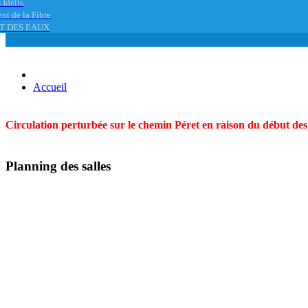
 Idélis
nt de la Fibre
T DES EAUX
Accueil
Circulation perturbée sur le chemin Péret en raison du début des t
Planning des salles