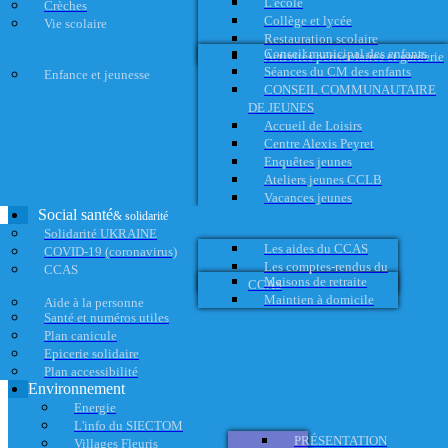
L'école
Crèches
Collège et lycée
Vie scolaire
Restauration scolaire
Conseil municipal des enfants
Activités périscolaires et garderie
Séances du CM des enfants
Enfance et jeunesse
CONSEIL COMMUNAUTAIRE
DE JEUNES
Accueil de Loisirs
Centre Alexis Peyret
Enquêtes jeunes
Ateliers jeunes CCLB
Vacances jeunes
Social santé
& solidarité
Solidarité UKRAINE
Les aides du CCAS
COVID-19 (coronavirus)
Les comptes-rendus du
CCAS
Maisons de retraite
CCAS
Maintien à domicile
Aide à la personne
Santé et numéros utiles
Plan canicule
Epicerie solidaire
Plan accessibilité
Environnement
Energie
L'info du SIECTOM
PRÉSENTATION
Villages Fleuris