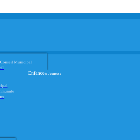
 Conseil Municipal
eil
Enfance
& Jeunesse
cipal
ommunale
aux