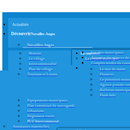
Actualités
Découvrir
Navailles-Angos
Navailles-Angos
Les élus municipaux
Histoire
La commune
Annonce des séances du
Le village
Le conseil municipal
Comptes rendus du cons
Intercommunalité
Plan du village
Le mot du maire
Tourisme et Loisirs
Finances
Le personnel muni
Agence postale c
Bulletins municip
Flash Info
Equipements municipaux
Plan communal de sauvegarde
Urbanisme
Règlement voirie
PLU Intercommunal
Assistantes maternelles