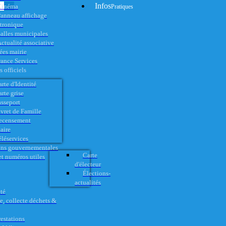
Infos
Cinéma
Pratiques
anneau affichage
ctronique
alles municipales
ctualité associative
es mairie
rance Services
 officiels
rte d'Identité
rte grise
asseport
vret de Famille
ecensement
aire
éléservices
ons gouvernementales
Carte
t numéros utiles
d'électeur
Élections-
actualités
té
e, collecte déchets &
restations