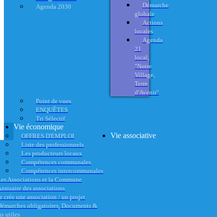
Démarche
Agenda 2030
globale
Actions
locales
Agenda
21
local,
"Notre
Village,
Terre
d'Avenir"
Point de vues
ENQUÊTES
Tri Sélectif
Vie économique
Vie associative
OFFRES D'EMPLOI
Liste des professionnels
Les producteurs locaux
Compétences communales
Compétences intercommunales
es Associations et la Commune
nnuaire des associations
e crée une association / un projet
émarches obligatoires, Documents &
s utiles