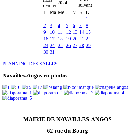
2024
L
Ma
Me
J
V
S
D
1
2
3
4
5
6
7
8
9
10
11
12
13
14
15
16
17
18
19
20
21
22
23
24
25
26
27
28
29
30
31
PLANNING DES SALLES
Navailles-Angos en photos ....
MAIRIE DE NAVAILLES-ANGOS
62 rue du Bourg