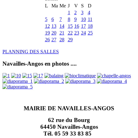
L
Ma
Me
J
V
S
D
1
2
3
4
5
6
7
8
9
10
11
12
13
14
15
16
17
18
19
20
21
22
23
24
25
26
27
28
29
PLANNING DES SALLES
Navailles-Angos en photos ....
MAIRIE DE NAVAILLES-ANGOS
62 rue du Bourg
64450 Navailles-Angos
Tél. 05 59 33 83 85