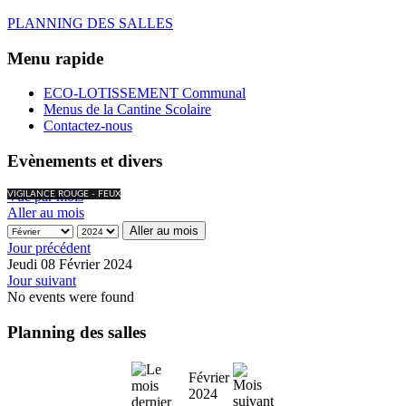
PLANNING DES SALLES
Menu rapide
ECO-LOTISSEMENT Communal
Menus de la Cantine Scolaire
Contactez-nous
Evènements et divers
Vue par mois
VIGILANCE ROUGE - FEUX
Aller au mois
Aller au mois
Jour précédent
Jeudi 08 Février 2024
Jour suivant
No events were found
Planning des salles
Février
2024