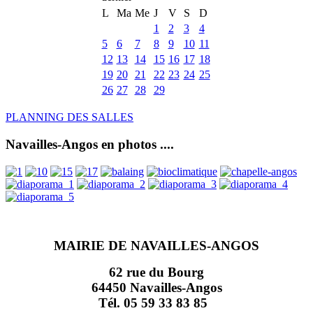
L
Ma
Me
J
V
S
D
1
2
3
4
5
6
7
8
9
10
11
12
13
14
15
16
17
18
19
20
21
22
23
24
25
26
27
28
29
PLANNING DES SALLES
Navailles-Angos en photos ....
MAIRIE DE NAVAILLES-ANGOS
62 rue du Bourg
64450 Navailles-Angos
Tél. 05 59 33 83 85