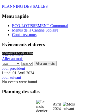
PLANNING DES SALLES
Menu rapide
ECO-LOTISSEMENT Communal
Menus de la Cantine Scolaire
Contactez-nous
Evènements et divers
Vue par mois
VIGILANCE ROUGE - FEUX
Aller au mois
Aller au mois
Jour précédent
Lundi 01 Avril 2024
Jour suivant
No events were found
Planning des salles
Avril
2024