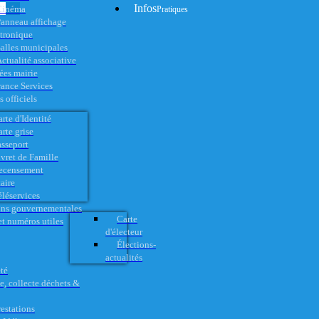
Infos
Cinéma
Pratiques
anneau affichage
ctronique
alles municipales
ctualité associative
es mairie
rance Services
 officiels
rte d'Identité
rte grise
asseport
vret de Famille
ecensement
aire
éléservices
ons gouvernementales
Carte
t numéros utiles
d'électeur
Élections-
actualités
té
e, collecte déchets &
restations