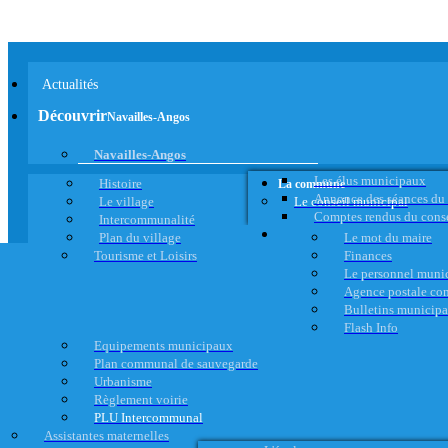
Actualités
Découvrir
Navailles-Angos
Navailles-Angos
Les élus municipaux
Histoire
La commune
Annonce des séances du
Le village
Le conseil municipal
Comptes rendus du cons
Intercommunalité
Plan du village
Le mot du maire
Tourisme et Loisirs
Finances
Le personnel muni
Agence postale c
Bulletins municip
Flash Info
Equipements municipaux
Plan communal de sauvegarde
Urbanisme
Règlement voirie
PLU Intercommunal
Assistantes maternelles