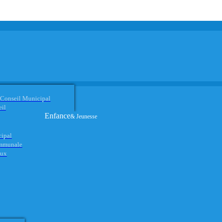
 Conseil Municipal
eil
Enfance
& Jeunesse
cipal
ommunale
aux