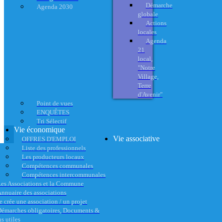
Démarche
Agenda 2030
globale
Actions
locales
Agenda
21
local,
"Notre
Village,
Terre
d'Avenir"
Point de vues
ENQUÊTES
Tri Sélectif
Vie économique
Vie associative
OFFRES D'EMPLOI
Liste des professionnels
Les producteurs locaux
Compétences communales
Compétences intercommunales
es Associations et la Commune
nnuaire des associations
e crée une association / un projet
émarches obligatoires, Documents &
s utiles