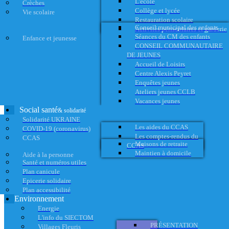
L'école
Crèches
Collège et lycée
Vie scolaire
Restauration scolaire
Conseil municipal des enfants
Activités périscolaires et garderie
Séances du CM des enfants
Enfance et jeunesse
CONSEIL COMMUNAUTAIRE
DE JEUNES
Accueil de Loisirs
Centre Alexis Peyret
Enquêtes jeunes
Ateliers jeunes CCLB
Vacances jeunes
Social santé
& solidarité
Solidarité UKRAINE
Les aides du CCAS
COVID-19 (coronavirus)
Les comptes-rendus du
CCAS
Maisons de retraite
CCAS
Maintien à domicile
Aide à la personne
Santé et numéros utiles
Plan canicule
Epicerie solidaire
Plan accessibilité
Environnement
Energie
L'info du SIECTOM
PRÉSENTATION
Villages Fleuris