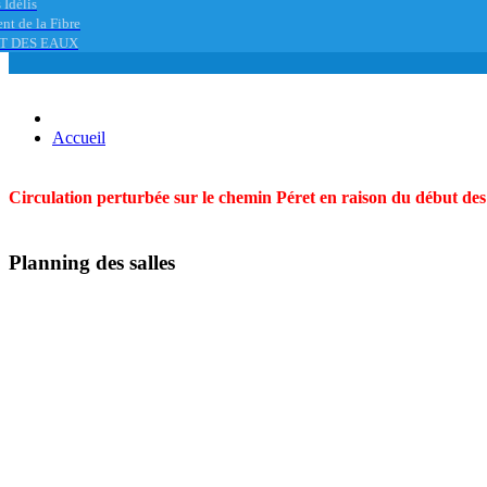
 Idélis
nt de la Fibre
T DES EAUX
Accueil
Circulation perturbée sur le chemin Péret en raison du début des t
Planning des salles