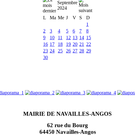
Septembre
2024
L
Ma
Me
J
V
S
D
1
2
3
4
5
6
7
8
9
10
11
12
13
14
15
16
17
18
19
20
21
22
23
24
25
26
27
28
29
30
MAIRIE DE NAVAILLES-ANGOS
62 rue du Bourg
64450 Navailles-Angos