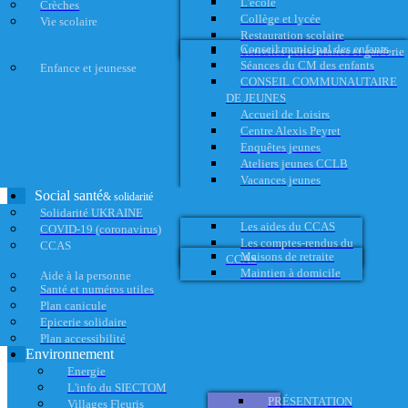
L'école
Crèches
Collège et lycée
Vie scolaire
Restauration scolaire
Conseil municipal des enfants
Activités périscolaires et garderie
Séances du CM des enfants
Enfance et jeunesse
CONSEIL COMMUNAUTAIRE
DE JEUNES
Accueil de Loisirs
Centre Alexis Peyret
Enquêtes jeunes
Ateliers jeunes CCLB
Vacances jeunes
Social santé
& solidarité
Solidarité UKRAINE
Les aides du CCAS
COVID-19 (coronavirus)
Les comptes-rendus du
CCAS
Maisons de retraite
CCAS
Maintien à domicile
Aide à la personne
Santé et numéros utiles
Plan canicule
Epicerie solidaire
Plan accessibilité
Environnement
Energie
L'info du SIECTOM
PRÉSENTATION
Villages Fleuris