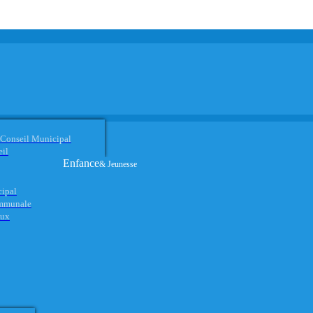
 Conseil Municipal
eil
Enfance
& Jeunesse
cipal
ommunale
aux