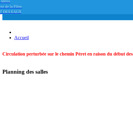
 Idélis
nt de la Fibre
T DES EAUX
Accueil
Circulation perturbée sur le chemin Péret en raison du début des t
Planning des salles