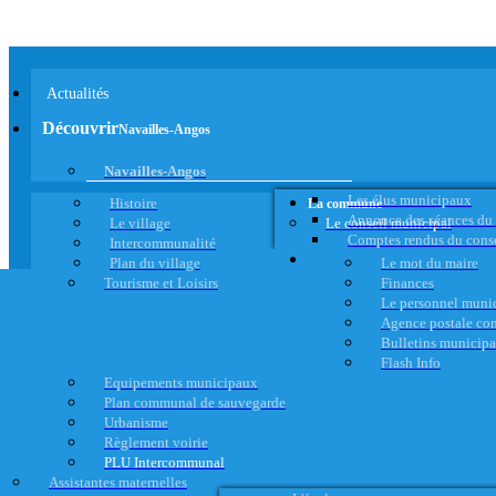
Actualités
Découvrir
Navailles-Angos
Navailles-Angos
Les élus municipaux
Histoire
La commune
Annonce des séances du
Le village
Le conseil municipal
Comptes rendus du cons
Intercommunalité
Plan du village
Le mot du maire
Tourisme et Loisirs
Finances
Le personnel muni
Agence postale c
Bulletins municip
Flash Info
Equipements municipaux
Plan communal de sauvegarde
Urbanisme
Règlement voirie
PLU Intercommunal
Assistantes maternelles