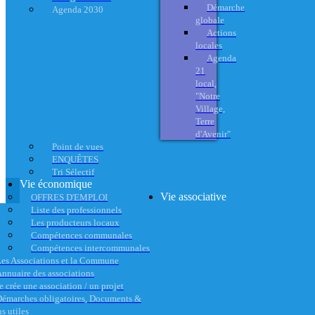
Démarche
Agenda 2030
globale
Actions
locales
Agenda
21
local,
"Notre
Village,
Terre
d'Avenir"
Point de vues
ENQUÊTES
Tri Sélectif
Vie économique
Vie associative
OFFRES D'EMPLOI
Liste des professionnels
Les producteurs locaux
Compétences communales
Compétences intercommunales
es Associations et la Commune
nnuaire des associations
e crée une association / un projet
émarches obligatoires, Documents &
s utiles