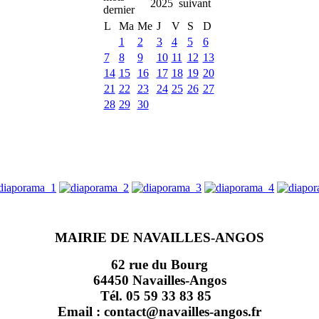
2025
L
Ma
Me
J
V
S
D
1
2
3
4
5
6
7
8
9
10
11
12
13
14
15
16
17
18
19
20
21
22
23
24
25
26
27
28
29
30
MAIRIE DE NAVAILLES-ANGOS
62 rue du Bourg
64450 Navailles-Angos
Tél. 05 59 33 83 85
Email : contact@navailles-angos.fr