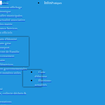
Infos
Cinéma
Pratiques
anneau affichage
ctronique
alles municipales
ctualité associative
es mairie
rance Services
 officiels
rte d'Identité
rte grise
asseport
vret de Famille
ecensement
aire
éléservices
ons gouvernementales
Carte
t numéros utiles
d'électeur
Élections-
actualités
té
e, collecte déchets &
restations