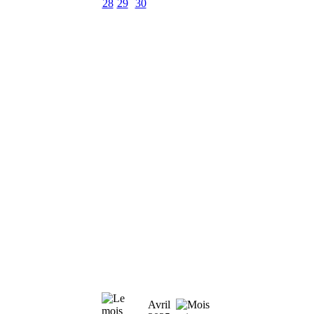
28
29
30
Avril