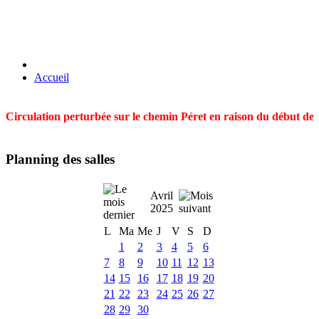
Accueil
Circulation perturbée sur le chemin Péret en raison du début des t
Planning des salles
Avril
2025
L
Ma
Me
J
V
S
D
1
2
3
4
5
6
7
8
9
10
11
12
13
14
15
16
17
18
19
20
21
22
23
24
25
26
27
28
29
30