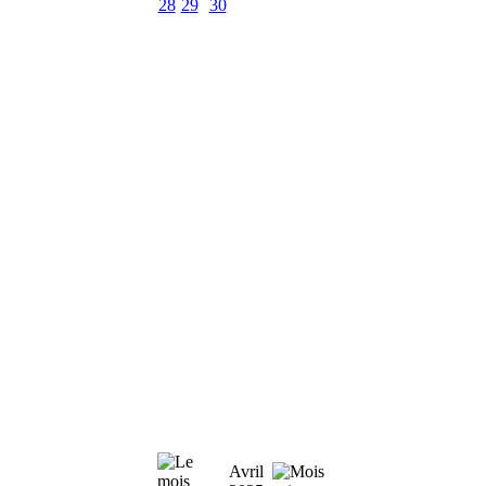
28
29
30
Avril