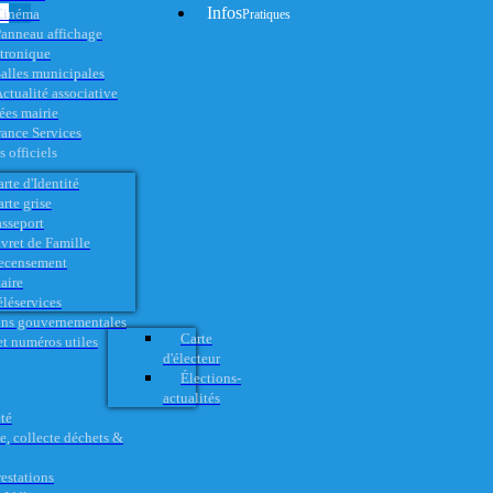
Infos
Cinéma
Pratiques
anneau affichage
ctronique
alles municipales
ctualité associative
es mairie
rance Services
 officiels
rte d'Identité
rte grise
asseport
vret de Famille
ecensement
aire
éléservices
ons gouvernementales
Carte
t numéros utiles
d'électeur
Élections-
actualités
té
e, collecte déchets &
restations