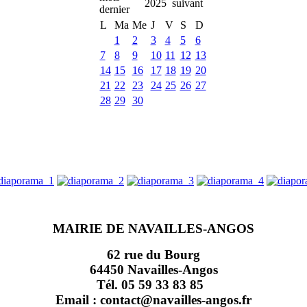
2025
L
Ma
Me
J
V
S
D
1
2
3
4
5
6
7
8
9
10
11
12
13
14
15
16
17
18
19
20
21
22
23
24
25
26
27
28
29
30
MAIRIE DE NAVAILLES-ANGOS
62 rue du Bourg
64450 Navailles-Angos
Tél. 05 59 33 83 85
Email : contact@navailles-angos.fr