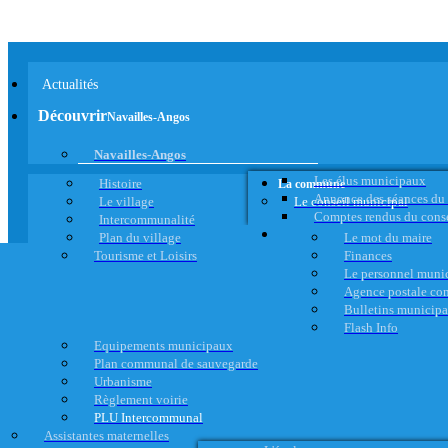
Actualités
Découvrir
Navailles-Angos
Navailles-Angos
Les élus municipaux
Histoire
La commune
Annonce des séances du
Le village
Le conseil municipal
Comptes rendus du cons
Intercommunalité
Plan du village
Le mot du maire
Tourisme et Loisirs
Finances
Le personnel muni
Agence postale c
Bulletins municip
Flash Info
Equipements municipaux
Plan communal de sauvegarde
Urbanisme
Règlement voirie
PLU Intercommunal
Assistantes maternelles