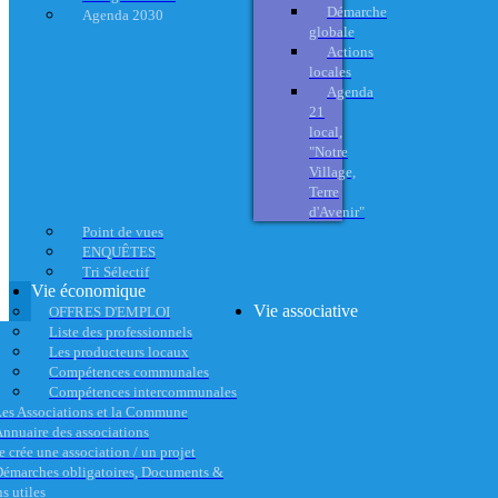
Démarche
Agenda 2030
globale
Actions
locales
Agenda
21
local,
"Notre
Village,
Terre
d'Avenir"
Point de vues
ENQUÊTES
Tri Sélectif
Vie économique
Vie associative
OFFRES D'EMPLOI
Liste des professionnels
Les producteurs locaux
Compétences communales
Compétences intercommunales
es Associations et la Commune
nnuaire des associations
e crée une association / un projet
émarches obligatoires, Documents &
s utiles