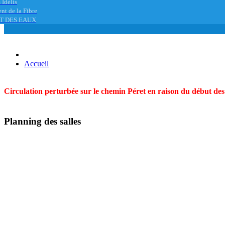
 Idélis
nt de la Fibre
T DES EAUX
Accueil
Circulation perturbée sur le chemin Péret en raison du début des t
Planning des salles