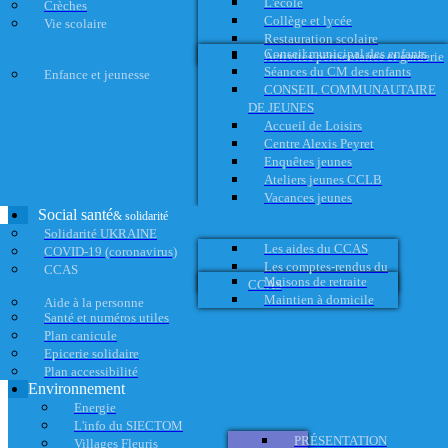
L'école
Crèches
Collège et lycée
Vie scolaire
Restauration scolaire
Conseil municipal des enfants
Activités périscolaires et garderie
Séances du CM des enfants
Enfance et jeunesse
CONSEIL COMMUNAUTAIRE
DE JEUNES
Accueil de Loisirs
Centre Alexis Peyret
Enquêtes jeunes
Ateliers jeunes CCLB
Vacances jeunes
Social santé
& solidarité
Solidarité UKRAINE
Les aides du CCAS
COVID-19 (coronavirus)
Les comptes-rendus du
CCAS
Maisons de retraite
CCAS
Maintien à domicile
Aide à la personne
Santé et numéros utiles
Plan canicule
Epicerie solidaire
Plan accessibilité
Environnement
Energie
L'info du SIECTOM
PRÉSENTATION
Villages Fleuris