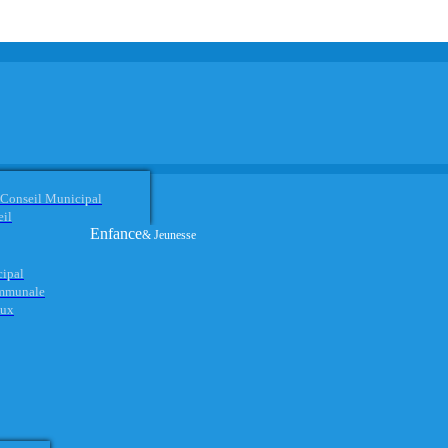
 Conseil Municipal
eil
Enfance
& Jeunesse
cipal
ommunale
aux