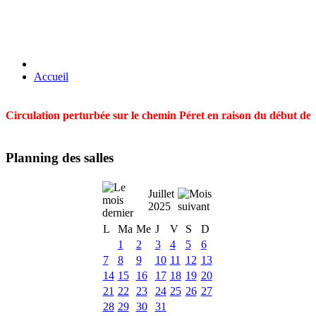
Accueil
Circulation perturbée sur le chemin Péret en raison du début des t
Planning des salles
Juillet
2025
L
Ma
Me
J
V
S
D
1
2
3
4
5
6
7
8
9
10
11
12
13
14
15
16
17
18
19
20
21
22
23
24
25
26
27
28
29
30
31