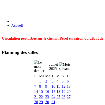
Accueil
Circulation perturbée sur le chemin Péret en raison du début des t
Planning des salles
Juillet
2025
L
Ma
Me
J
V
S
D
1
2
3
4
5
6
7
8
9
10
11
12
13
14
15
16
17
18
19
20
21
22
23
24
25
26
27
28
29
30
31