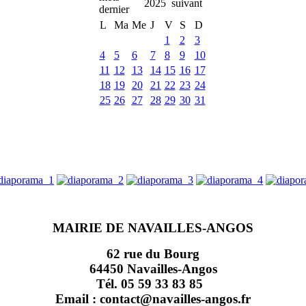
2025
L
Ma
Me
J
V
S
D
1
2
3
4
5
6
7
8
9
10
11
12
13
14
15
16
17
18
19
20
21
22
23
24
25
26
27
28
29
30
31
MAIRIE DE NAVAILLES-ANGOS
62 rue du Bourg
64450 Navailles-Angos
Tél. 05 59 33 83 85
Email : contact@navailles-angos.fr