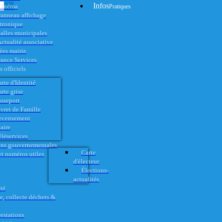
Infos
Cinéma
Pratiques
anneau affichage
ctronique
alles municipales
ctualité associative
es mairie
rance Services
 officiels
rte d'Identité
rte grise
asseport
vret de Famille
ecensement
aire
éléservices
ons gouvernementales
Carte
t numéros utiles
d'électeur
Élections-
actualités
té
e, collecte déchets &
restations