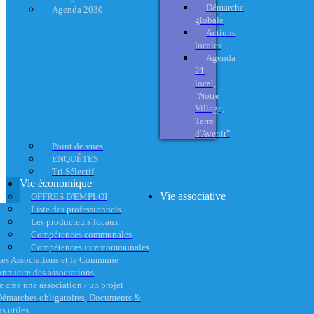
Démarche
Agenda 2030
globale
Actions
locales
Agenda
21
local,
"Notre
Village,
Terre
d'Avenir"
Point de vues
ENQUÊTES
Tri Sélectif
Vie économique
Vie associative
OFFRES D'EMPLOI
Liste des professionnels
Les producteurs locaux
Compétences communales
Compétences intercommunales
es Associations et la Commune
nnuaire des associations
e crée une association / un projet
émarches obligatoires, Documents &
s utiles