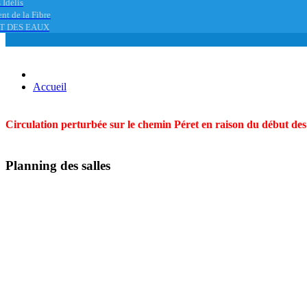
 Idélis
nt de la Fibre
T DES EAUX
Accueil
Circulation perturbée sur le chemin Péret en raison du début des t
Planning des salles