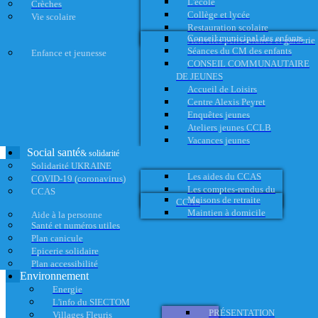
L'école
Crèches
Collège et lycée
Vie scolaire
Restauration scolaire
Conseil municipal des enfants
Activités périscolaires et garderie
Séances du CM des enfants
Enfance et jeunesse
CONSEIL COMMUNAUTAIRE
DE JEUNES
Accueil de Loisirs
Centre Alexis Peyret
Enquêtes jeunes
Ateliers jeunes CCLB
Vacances jeunes
Social santé
& solidarité
Solidarité UKRAINE
Les aides du CCAS
COVID-19 (coronavirus)
Les comptes-rendus du
CCAS
Maisons de retraite
CCAS
Maintien à domicile
Aide à la personne
Santé et numéros utiles
Plan canicule
Epicerie solidaire
Plan accessibilité
Environnement
Energie
L'info du SIECTOM
PRÉSENTATION
Villages Fleuris