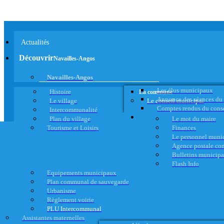
Actualités
Découvrir
Navailles-Angos
Navailles-Angos
Les élus municipaux
Histoire
La commune
Annonce des séances du
Le village
Le conseil municipal
Comptes rendus du cons
Intercommunalité
Plan du village
Le mot du maire
Tourisme et Loisirs
Finances
Le personnel muni
Agence postale c
Bulletins municip
Flash Info
Equipements municipaux
Plan communal de sauvegarde
Urbanisme
Règlement voirie
PLU Intercommunal
Assistantes maternelles