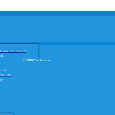
 Conseil Municipal
eil
Enfance
& Jeunesse
cipal
ommunale
aux