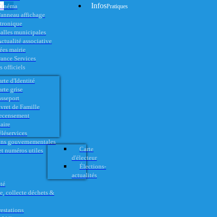
Infos
Cinéma
Pratiques
anneau affichage
ctronique
alles municipales
ctualité associative
es mairie
rance Services
 officiels
rte d'Identité
rte grise
asseport
vret de Famille
ecensement
aire
éléservices
ons gouvernementales
Carte
t numéros utiles
d'électeur
Élections-
actualités
té
e, collecte déchets &
restations