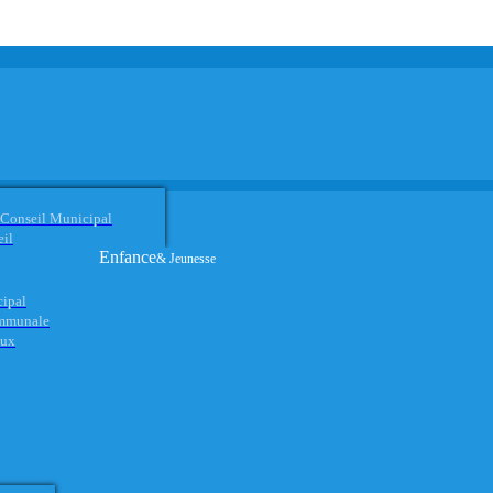
 Conseil Municipal
eil
Enfance
& Jeunesse
cipal
ommunale
aux