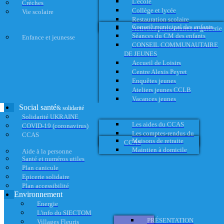
L'école
Crèches
Collège et lycée
Vie scolaire
Restauration scolaire
Conseil municipal des enfants
Activités périscolaires et garderie
Séances du CM des enfants
Enfance et jeunesse
CONSEIL COMMUNAUTAIRE
DE JEUNES
Accueil de Loisirs
Centre Alexis Peyret
Enquêtes jeunes
Ateliers jeunes CCLB
Vacances jeunes
Social santé
& solidarité
Solidarité UKRAINE
Les aides du CCAS
COVID-19 (coronavirus)
Les comptes-rendus du
CCAS
Maisons de retraite
CCAS
Maintien à domicile
Aide à la personne
Santé et numéros utiles
Plan canicule
Epicerie solidaire
Plan accessibilité
Environnement
Energie
L'info du SIECTOM
PRÉSENTATION
Villages Fleuris