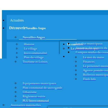
Actualités
Découvrir
Navailles-Angos
Navailles-Angos
Les élus municipaux
Histoire
La commune
Annonce des séances du
Le village
Le conseil municipal
Comptes rendus du cons
Intercommunalité
Plan du village
Le mot du maire
Tourisme et Loisirs
Finances
Le personnel muni
Agence postale c
Bulletins municip
Flash Info
Equipements municipaux
Plan communal de sauvegarde
Urbanisme
Règlement voirie
PLU Intercommunal
Assistantes maternelles