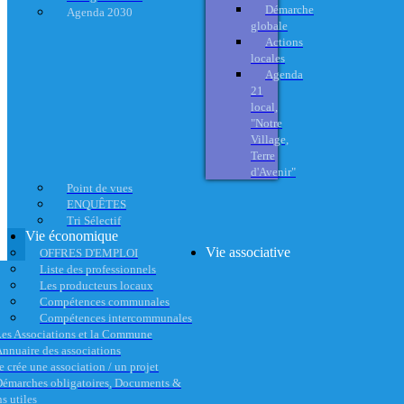
Démarche
Agenda 2030
globale
Actions
locales
Agenda
21
local,
"Notre
Village,
Terre
d'Avenir"
Point de vues
ENQUÊTES
Tri Sélectif
Vie économique
Vie associative
OFFRES D'EMPLOI
Liste des professionnels
Les producteurs locaux
Compétences communales
Compétences intercommunales
es Associations et la Commune
nnuaire des associations
e crée une association / un projet
émarches obligatoires, Documents &
s utiles