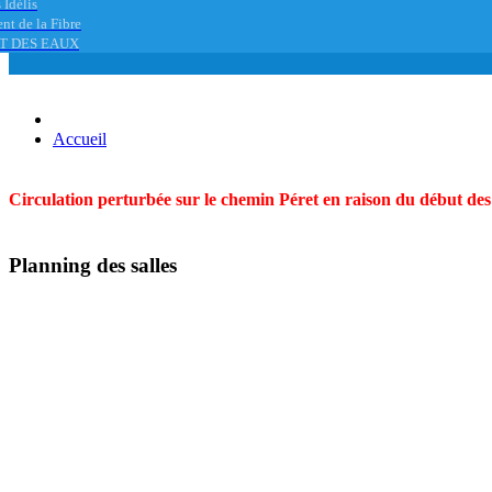
 Idélis
nt de la Fibre
T DES EAUX
Accueil
Circulation perturbée sur le chemin Péret en raison du début des t
Planning des salles