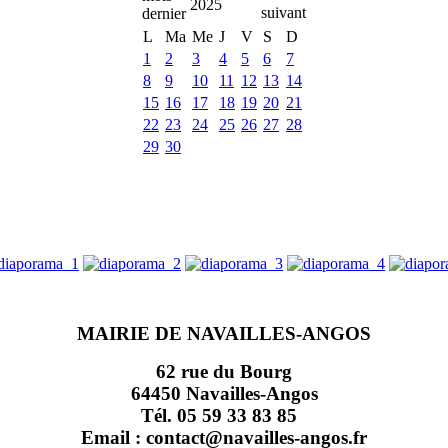
2025
L
Ma
Me
J
V
S
D
1
2
3
4
5
6
7
8
9
10
11
12
13
14
15
16
17
18
19
20
21
22
23
24
25
26
27
28
29
30
MAIRIE DE NAVAILLES-ANGOS
62 rue du Bourg
64450 Navailles-Angos
Tél. 05 59 33 83 85
Email : contact@navailles-angos.fr