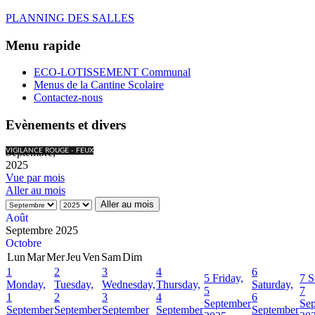
PLANNING DES SALLES
Menu rapide
ECO-LOTISSEMENT Communal
Menus de la Cantine Scolaire
Contactez-nous
Evènements et divers
Septembre,
VIGILANCE ROUGE - FEUX
2025
Vue par mois
Aller au mois
Aller au mois
Août
Septembre 2025
Octobre
Lun
Mar
Mer
Jeu
Ven
Sam
Dim
1
2
3
4
6
5
Friday,
7
S
Monday,
Tuesday,
Wednesday,
Thursday,
Saturday,
5
7
1
2
3
4
6
September
Se
September
September
September
September
September