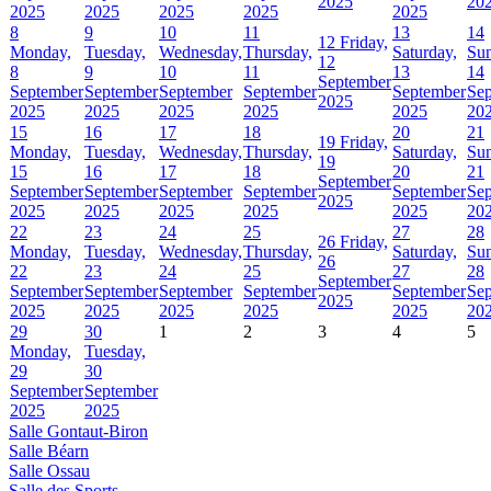
2025
20
2025
2025
2025
2025
2025
8
9
10
11
13
14
12
Friday,
Monday,
Tuesday,
Wednesday,
Thursday,
Saturday,
Sun
12
8
9
10
11
13
14
September
September
September
September
September
September
Se
2025
2025
2025
2025
2025
2025
20
15
16
17
18
20
21
19
Friday,
Monday,
Tuesday,
Wednesday,
Thursday,
Saturday,
Sun
19
15
16
17
18
20
21
September
September
September
September
September
September
Se
2025
2025
2025
2025
2025
2025
20
22
23
24
25
27
28
26
Friday,
Monday,
Tuesday,
Wednesday,
Thursday,
Saturday,
Sun
26
22
23
24
25
27
28
September
September
September
September
September
September
Se
2025
2025
2025
2025
2025
2025
20
29
30
1
2
3
4
5
Monday,
Tuesday,
29
30
September
September
2025
2025
Salle Gontaut-Biron
Salle Béarn
Salle Ossau
Salle des Sports