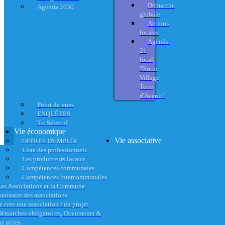
Démarche
Agenda 2030
globale
Actions
locales
Agenda
21
local,
"Notre
Village,
Terre
d'Avenir"
Point de vues
ENQUÊTES
Tri Sélectif
Vie économique
Vie associative
OFFRES D'EMPLOI
Liste des professionnels
Les producteurs locaux
Compétences communales
Compétences intercommunales
es Associations et la Commune
nnuaire des associations
e crée une association / un projet
émarches obligatoires, Documents &
s utiles