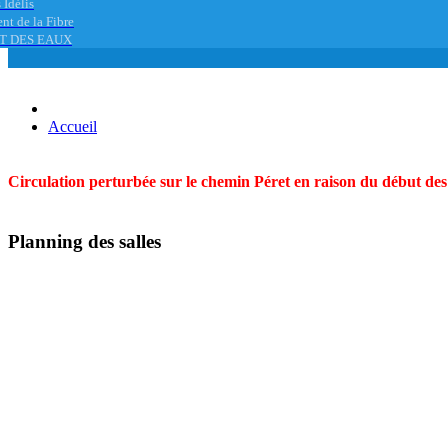
 Idélis
nt de la Fibre
T DES EAUX
Accueil
Circulation perturbée sur le chemin Péret en raison du début des t
Planning des salles