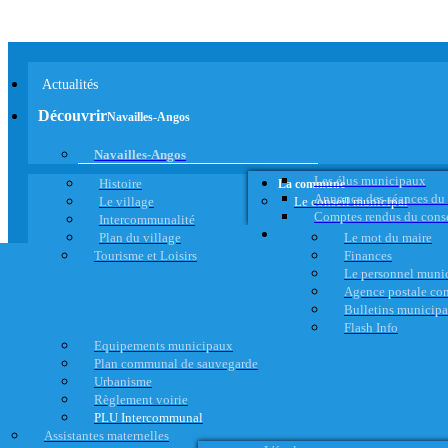
Actualités
Découvrir
Navailles-Angos
Navailles-Angos
Les élus municipaux
Histoire
La commune
Annonce des séances du
Le village
Le conseil municipal
Comptes rendus du cons
Intercommunalité
Plan du village
Le mot du maire
Tourisme et Loisirs
Finances
Le personnel muni
Agence postale c
Bulletins municip
Flash Info
Equipements municipaux
Plan communal de sauvegarde
Urbanisme
Règlement voirie
PLU Intercommunal
Assistantes maternelles