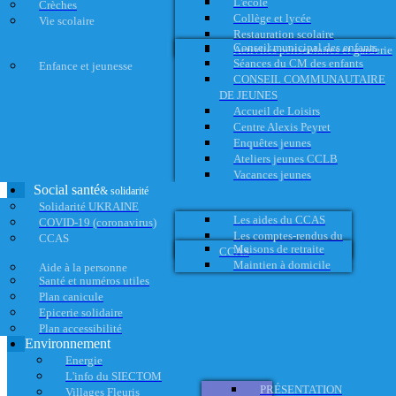
L'école
Crèches
Collège et lycée
Vie scolaire
Restauration scolaire
Conseil municipal des enfants
Activités périscolaires et garderie
Séances du CM des enfants
Enfance et jeunesse
CONSEIL COMMUNAUTAIRE
DE JEUNES
Accueil de Loisirs
Centre Alexis Peyret
Enquêtes jeunes
Ateliers jeunes CCLB
Vacances jeunes
Social santé
& solidarité
Solidarité UKRAINE
Les aides du CCAS
COVID-19 (coronavirus)
Les comptes-rendus du
CCAS
Maisons de retraite
CCAS
Maintien à domicile
Aide à la personne
Santé et numéros utiles
Plan canicule
Epicerie solidaire
Plan accessibilité
Environnement
Energie
L'info du SIECTOM
PRÉSENTATION
Villages Fleuris