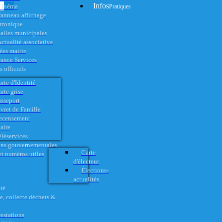
Infos
Cinéma
Pratiques
anneau affichage
ctronique
alles municipales
ctualité associative
es mairie
rance Services
 officiels
rte d'Identité
rte grise
asseport
vret de Famille
ecensement
aire
éléservices
ons gouvernementales
Carte
t numéros utiles
d'électeur
Élections-
actualités
té
e, collecte déchets &
restations