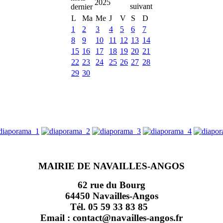
2025
L
Ma
Me
J
V
S
D
1
2
3
4
5
6
7
8
9
10
11
12
13
14
15
16
17
18
19
20
21
22
23
24
25
26
27
28
29
30
MAIRIE DE NAVAILLES-ANGOS
62 rue du Bourg
64450 Navailles-Angos
Tél. 05 59 33 83 85
Email : contact@navailles-angos.fr