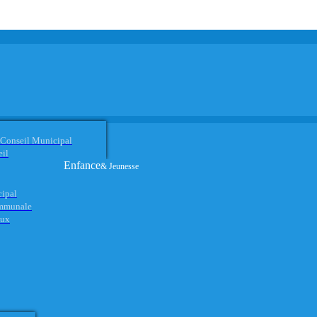
 Conseil Municipal
eil
Enfance
& Jeunesse
cipal
ommunale
aux