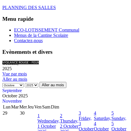
PLANNING DES SALLES
Menu rapide
ECO-LOTISSEMENT Communal
Menus de la Cantine Scolaire
Contactez-nous
Evènements et divers
Octobre,
VIGILANCE ROUGE - FEUX
2025
Vue par mois
Aller au mois
Aller au mois
Septembre
Octobre 2025
Novembre
Lun
Mar
Mer
Jeu
Ven
Sam
Dim
29
30
3
4
5
1
2
Friday,
Saturday,
Sunday,
Wednesday,
Thursday,
3
4
5
1 October
2 October
October
October
October