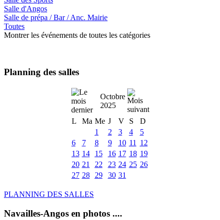
Salle d'Angos
Salle de prépa / Bar / Anc. Mairie
Toutes
Montrer les événements de toutes les catégories
Planning des salles
Octobre
2025
L
Ma
Me
J
V
S
D
1
2
3
4
5
6
7
8
9
10
11
12
13
14
15
16
17
18
19
20
21
22
23
24
25
26
27
28
29
30
31
PLANNING DES SALLES
Navailles-Angos en photos ....