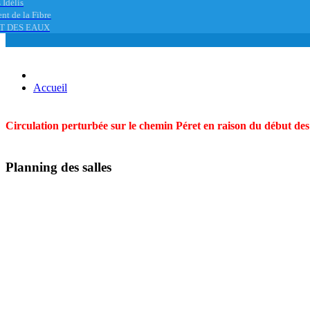
 Idélis
nt de la Fibre
T DES EAUX
Accueil
Circulation perturbée sur le chemin Péret en raison du début des t
Planning des salles