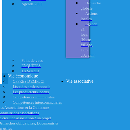
Démarche
Agenda 2030
globale
Actions
locales
Agenda
21
local,
"Notre
Village,
Terre
d'Avenir"
Point de vues
ENQUÊTES
Tri Sélectif
Vie économique
Vie associative
OFFRES D'EMPLOI
Liste des professionnels
Les producteurs locaux
Compétences communales
Compétences intercommunales
es Associations et la Commune
nnuaire des associations
e crée une association / un projet
émarches obligatoires, Documents &
s utiles