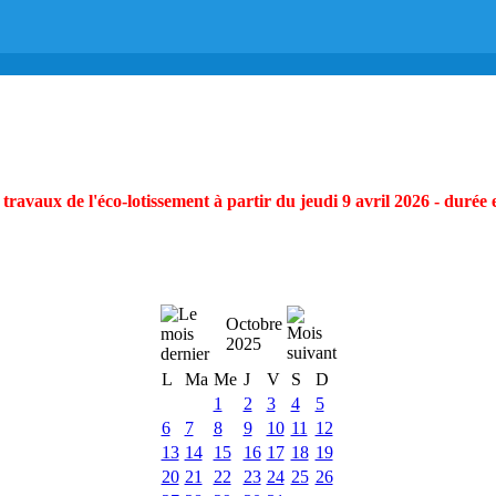
ravaux de l'éco-lotissement à partir du jeudi 9 avril 2026 - durée 
Octobre
2025
L
Ma
Me
J
V
S
D
1
2
3
4
5
6
7
8
9
10
11
12
13
14
15
16
17
18
19
20
21
22
23
24
25
26