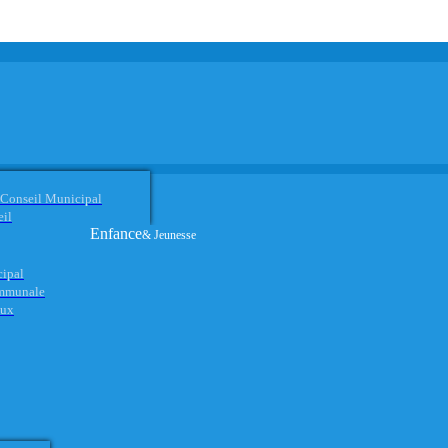
 Conseil Municipal
eil
Enfance
& Jeunesse
cipal
ommunale
aux