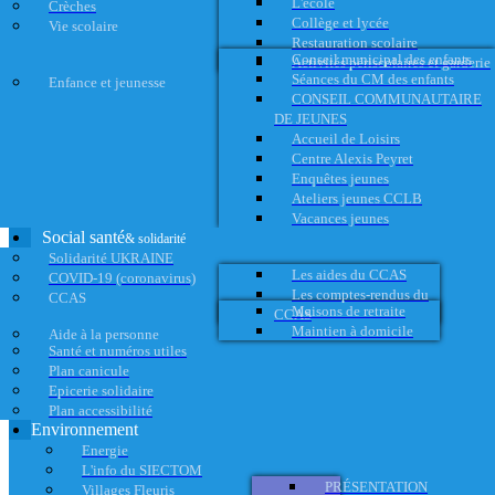
L'école
Crèches
Collège et lycée
Vie scolaire
Restauration scolaire
Conseil municipal des enfants
Activités périscolaires et garderie
Séances du CM des enfants
Enfance et jeunesse
CONSEIL COMMUNAUTAIRE
DE JEUNES
Accueil de Loisirs
Centre Alexis Peyret
Enquêtes jeunes
Ateliers jeunes CCLB
Vacances jeunes
Social santé
& solidarité
Solidarité UKRAINE
Les aides du CCAS
COVID-19 (coronavirus)
Les comptes-rendus du
CCAS
Maisons de retraite
CCAS
Maintien à domicile
Aide à la personne
Santé et numéros utiles
Plan canicule
Epicerie solidaire
Plan accessibilité
Environnement
Energie
L'info du SIECTOM
PRÉSENTATION
Villages Fleuris