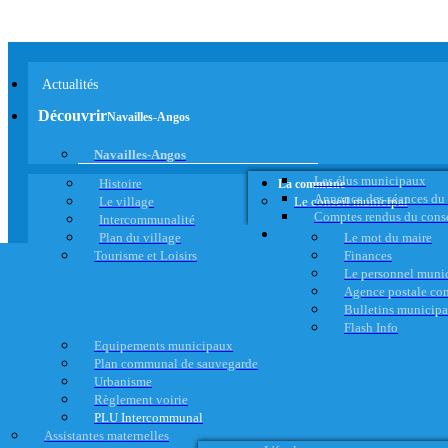
Actualités
Découvrir
Navailles-Angos
Navailles-Angos
Les élus municipaux
Histoire
La commune
Annonce des séances du
Le village
Le conseil municipal
Comptes rendus du cons
Intercommunalité
Plan du village
Le mot du maire
Tourisme et Loisirs
Finances
Le personnel muni
Agence postale c
Bulletins municip
Flash Info
Equipements municipaux
Plan communal de sauvegarde
Urbanisme
Règlement voirie
PLU Intercommunal
Assistantes maternelles