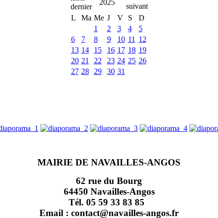
2025
L
Ma
Me
J
V
S
D
1
2
3
4
5
6
7
8
9
10
11
12
13
14
15
16
17
18
19
20
21
22
23
24
25
26
27
28
29
30
31
MAIRIE DE NAVAILLES-ANGOS
62 rue du Bourg
64450 Navailles-Angos
Tél. 05 59 33 83 85
Email : contact@navailles-angos.fr