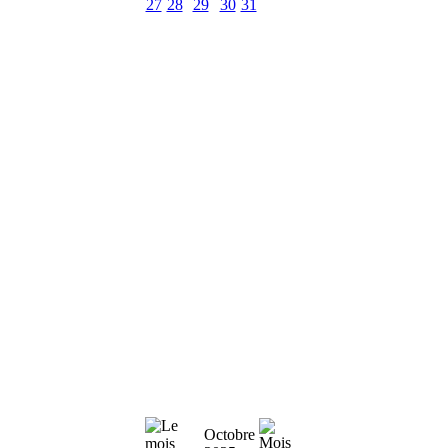
27
28
29
30
31
Octobre