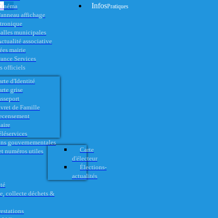
Infos
Cinéma
Pratiques
anneau affichage
ctronique
alles municipales
ctualité associative
es mairie
rance Services
 officiels
rte d'Identité
rte grise
asseport
vret de Famille
ecensement
aire
éléservices
ons gouvernementales
Carte
t numéros utiles
d'électeur
Élections-
actualités
té
e, collecte déchets &
restations