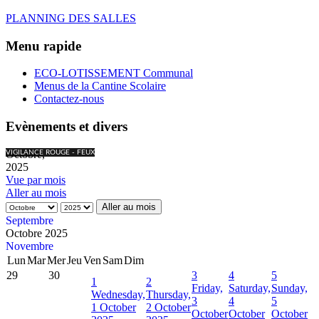
PLANNING DES SALLES
Menu rapide
ECO-LOTISSEMENT Communal
Menus de la Cantine Scolaire
Contactez-nous
Evènements et divers
Octobre,
VIGILANCE ROUGE - FEUX
2025
Vue par mois
Aller au mois
Aller au mois
Septembre
Octobre 2025
Novembre
Lun
Mar
Mer
Jeu
Ven
Sam
Dim
29
30
3
4
5
1
2
Friday,
Saturday,
Sunday,
Wednesday,
Thursday,
3
4
5
1 October
2 October
October
October
October