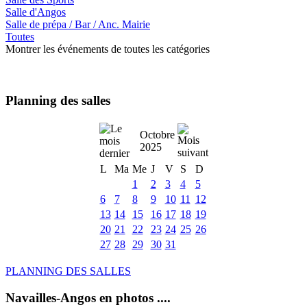
Salle d'Angos
Salle de prépa / Bar / Anc. Mairie
Toutes
Montrer les événements de toutes les catégories
Planning des salles
Octobre
2025
L
Ma
Me
J
V
S
D
1
2
3
4
5
6
7
8
9
10
11
12
13
14
15
16
17
18
19
20
21
22
23
24
25
26
27
28
29
30
31
PLANNING DES SALLES
Navailles-Angos en photos ....