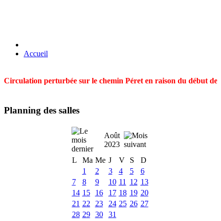
Accueil
Circulation perturbée sur le chemin Péret en raison du début des t
Planning des salles
Août
2023
L
Ma
Me
J
V
S
D
1
2
3
4
5
6
7
8
9
10
11
12
13
14
15
16
17
18
19
20
21
22
23
24
25
26
27
28
29
30
31