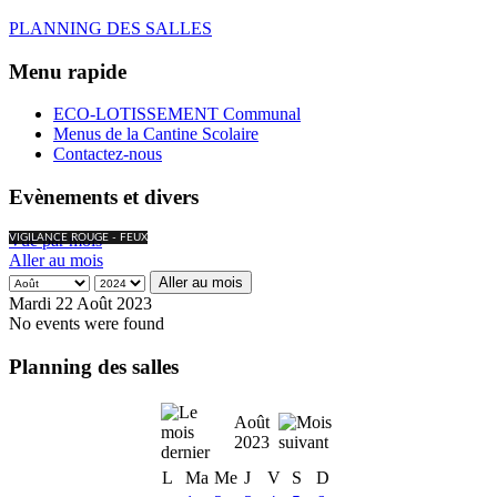
PLANNING DES SALLES
Menu rapide
ECO-LOTISSEMENT Communal
Menus de la Cantine Scolaire
Contactez-nous
Evènements et divers
Vue par mois
VIGILANCE ROUGE - FEUX
Aller au mois
Aller au mois
Mardi 22 Août 2023
No events were found
Planning des salles
Août
2023
L
Ma
Me
J
V
S
D