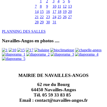
1
2
3
4
5
6
7
8
9
10
11
12
13
14
15
16
17
18
19
20
21
22
23
24
25
26
27
28
29
30
31
PLANNING DES SALLES
Navailles-Angos en photos ....
MAIRIE DE NAVAILLES-ANGOS
62 rue du Bourg
64450 Navailles-Angos
Tél. 05 59 33 83 85
Email : contact@navailles-angos.fr