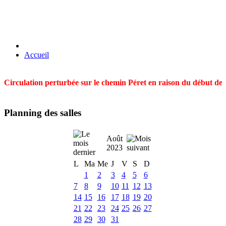
Accueil
Circulation perturbée sur le chemin Péret en raison du début des t
Planning des salles
Août
2023
L
Ma
Me
J
V
S
D
1
2
3
4
5
6
7
8
9
10
11
12
13
14
15
16
17
18
19
20
21
22
23
24
25
26
27
28
29
30
31