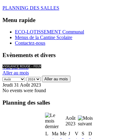
PLANNING DES SALLES
Menu rapide
ECO-LOTISSEMENT Communal
Menus de la Cantine Scolaire
Contactez-nous
Evènements et divers
Vue par mois
VIGILANCE ROUGE - FEUX
Aller au mois
Aller au mois
Jeudi 31 Août 2023
No events were found
Planning des salles
Août
2023
L
Ma
Me
J
V
S
D