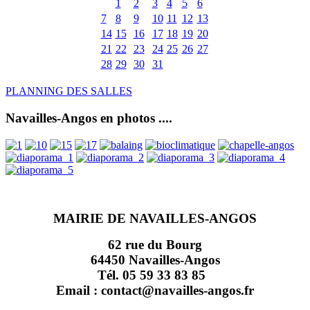
1
2
3
4
5
6
7
8
9
10
11
12
13
14
15
16
17
18
19
20
21
22
23
24
25
26
27
28
29
30
31
PLANNING DES SALLES
Navailles-Angos en photos ....
MAIRIE DE NAVAILLES-ANGOS
62 rue du Bourg
64450 Navailles-Angos
Tél. 05 59 33 83 85
Email : contact@navailles-angos.fr