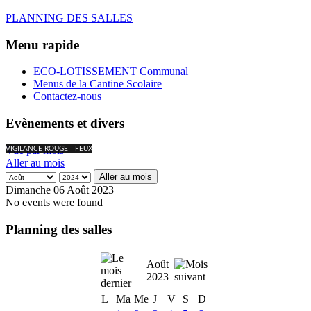
PLANNING DES SALLES
Menu rapide
ECO-LOTISSEMENT Communal
Menus de la Cantine Scolaire
Contactez-nous
Evènements et divers
Vue par mois
VIGILANCE ROUGE - FEUX
Aller au mois
Aller au mois
Dimanche 06 Août 2023
No events were found
Planning des salles
Août
2023
L
Ma
Me
J
V
S
D