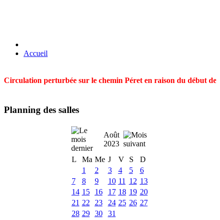
Accueil
Circulation perturbée sur le chemin Péret en raison du début des t
Planning des salles
Août
2023
L
Ma
Me
J
V
S
D
1
2
3
4
5
6
7
8
9
10
11
12
13
14
15
16
17
18
19
20
21
22
23
24
25
26
27
28
29
30
31