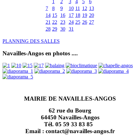
1
2
3
4
5
6
7
8
9
10
11
12
13
14
15
16
17
18
19
20
21
22
23
24
25
26
27
28
29
30
31
PLANNING DES SALLES
Navailles-Angos en photos ....
MAIRIE DE NAVAILLES-ANGOS
62 rue du Bourg
64450 Navailles-Angos
Tél. 05 59 33 83 85
Email : contact@navailles-angos.fr