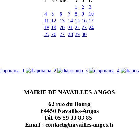
L
Ma
Me
J
V
S
D
1
2
3
4
5
6
7
8
9
10
11
12
13
14
15
16
17
18
19
20
21
22
23
24
25
26
27
28
29
30
MAIRIE DE NAVAILLES-ANGOS
62 rue du Bourg
64450 Navailles-Angos
Tél. 05 59 33 83 85
Email : contact@navailles-angos.fr