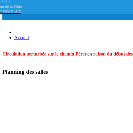
 Idélis
nt de la Fibre
T DES EAUX
Accueil
Circulation perturbée sur le chemin Péret en raison du début des t
Planning des salles