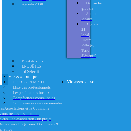
Démarche
Agenda 2030
globale
Actions
locales
Agenda
21
local,
"Notre
Village,
Terre
d'Avenir"
Point de vues
ENQUÊTES
Tri Sélectif
Vie économique
Vie associative
OFFRES D'EMPLOI
Liste des professionnels
Les producteurs locaux
Compétences communales
Compétences intercommunales
es Associations et la Commune
nnuaire des associations
e crée une association / un projet
émarches obligatoires, Documents &
s utiles