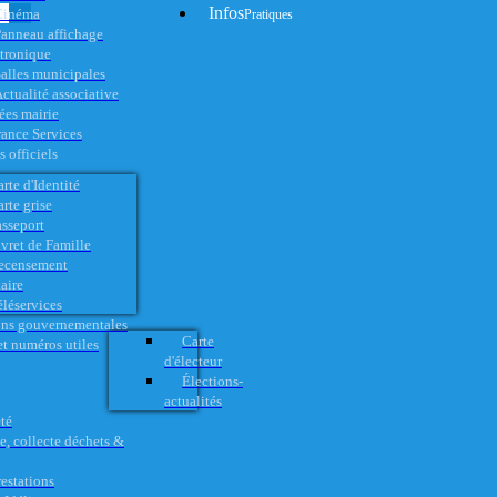
Infos
Cinéma
Pratiques
anneau affichage
ctronique
alles municipales
ctualité associative
es mairie
rance Services
 officiels
rte d'Identité
rte grise
asseport
vret de Famille
ecensement
aire
éléservices
ons gouvernementales
Carte
t numéros utiles
d'électeur
Élections-
actualités
té
e, collecte déchets &
restations