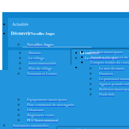
Actualités
Découvrir
Navailles-Angos
Navailles-Angos
Les élus municipaux
Histoire
La commune
Annonce des séances du
Le village
Le conseil municipal
Comptes rendus du cons
Intercommunalité
Plan du village
Le mot du maire
Tourisme et Loisirs
Finances
Le personnel muni
Agence postale c
Bulletins municip
Flash Info
Equipements municipaux
Plan communal de sauvegarde
Urbanisme
Règlement voirie
PLU Intercommunal
Assistantes maternelles