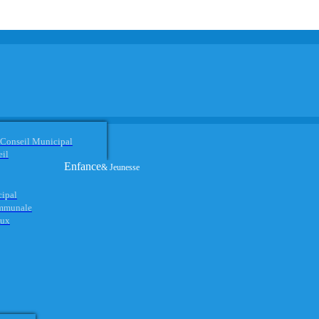
 Conseil Municipal
eil
Enfance
& Jeunesse
cipal
ommunale
aux