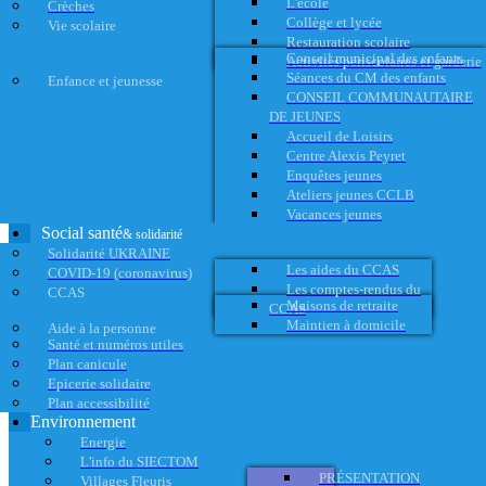
L'école
Crèches
Collège et lycée
Vie scolaire
Restauration scolaire
Conseil municipal des enfants
Activités périscolaires et garderie
Séances du CM des enfants
Enfance et jeunesse
CONSEIL COMMUNAUTAIRE
DE JEUNES
Accueil de Loisirs
Centre Alexis Peyret
Enquêtes jeunes
Ateliers jeunes CCLB
Vacances jeunes
Social santé
& solidarité
Solidarité UKRAINE
Les aides du CCAS
COVID-19 (coronavirus)
Les comptes-rendus du
CCAS
Maisons de retraite
CCAS
Maintien à domicile
Aide à la personne
Santé et numéros utiles
Plan canicule
Epicerie solidaire
Plan accessibilité
Environnement
Energie
L'info du SIECTOM
PRÉSENTATION
Villages Fleuris