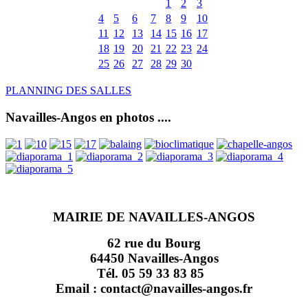
1
2
3
4
5
6
7
8
9
10
11
12
13
14
15
16
17
18
19
20
21
22
23
24
25
26
27
28
29
30
PLANNING DES SALLES
Navailles-Angos en photos ....
MAIRIE DE NAVAILLES-ANGOS
62 rue du Bourg
64450 Navailles-Angos
Tél. 05 59 33 83 85
Email : contact@navailles-angos.fr