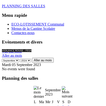
PLANNING DES SALLES
Menu rapide
ECO-LOTISSEMENT Communal
Menus de la Cantine Scolaire
Contactez-nous
Evènements et divers
Vue par mois
VIGILANCE ROUGE - FEUX
Aller au mois
Aller au mois
Mardi 05 Septembre 2023
No events were found
Planning des salles
Septembre
2023
L
Ma
Me
J
V
S
D