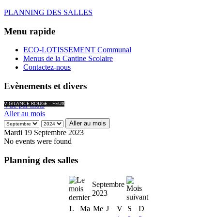
PLANNING DES SALLES
Menu rapide
ECO-LOTISSEMENT Communal
Menus de la Cantine Scolaire
Contactez-nous
Evènements et divers
Vue par mois
VIGILANCE ROUGE - FEUX
Aller au mois
Aller au mois
Mardi 19 Septembre 2023
No events were found
Planning des salles
Septembre
2023
L
Ma
Me
J
V
S
D