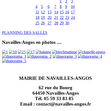
1
2
3
4
5
6
7
8
9
10
11
12
13
14
15
16
17
18
19
20
21
22
23
24
25
26
27
28
29
30
PLANNING DES SALLES
Navailles-Angos en photos ....
MAIRIE DE NAVAILLES-ANGOS
62 rue du Bourg
64450 Navailles-Angos
Tél. 05 59 33 83 85
Email : contact@navailles-angos.fr