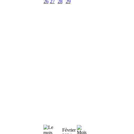
26
27
28
29
Février