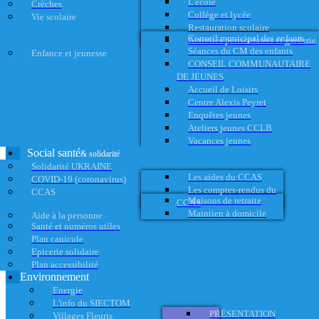
L'école
Crèches
Collège et lycée
Vie scolaire
Restauration scolaire
Conseil municipal des enfants
Activités périscolaires et garderie
Séances du CM des enfants
Enfance et jeunesse
CONSEIL COMMUNAUTAIRE
DE JEUNES
Accueil de Loisirs
Centre Alexis Peyret
Enquêtes jeunes
Ateliers jeunes CCLB
Vacances jeunes
Social santé
& solidarité
Solidarité UKRAINE
Les aides du CCAS
COVID-19 (coronavirus)
Les comptes-rendus du
CCAS
Maisons de retraite
CCAS
Maintien à domicile
Aide à la personne
Santé et numéros utiles
Plan canicule
Epicerie solidaire
Plan accessibilité
Environnement
Energie
L'info du SIECTOM
PRÉSENTATION
Villages Fleuris