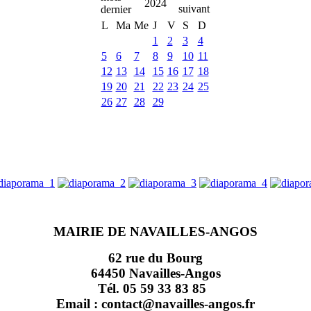
2024
L
Ma
Me
J
V
S
D
1
2
3
4
5
6
7
8
9
10
11
12
13
14
15
16
17
18
19
20
21
22
23
24
25
26
27
28
29
MAIRIE DE NAVAILLES-ANGOS
62 rue du Bourg
64450 Navailles-Angos
Tél. 05 59 33 83 85
Email : contact@navailles-angos.fr