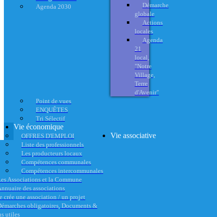
Démarche
Agenda 2030
globale
Actions
locales
Agenda
21
local,
"Notre
Village,
Terre
d'Avenir"
Point de vues
ENQUÊTES
Tri Sélectif
Vie économique
Vie associative
OFFRES D'EMPLOI
Liste des professionnels
Les producteurs locaux
Compétences communales
Compétences intercommunales
es Associations et la Commune
nnuaire des associations
e crée une association / un projet
émarches obligatoires, Documents &
s utiles