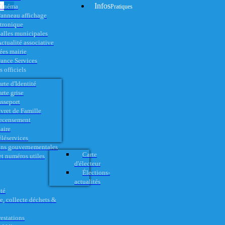
Infos
Cinéma
Pratiques
anneau affichage
ctronique
alles municipales
ctualité associative
es mairie
rance Services
 officiels
rte d'Identité
rte grise
asseport
vret de Famille
ecensement
aire
éléservices
ons gouvernementales
Carte
t numéros utiles
d'électeur
Élections-
actualités
té
e, collecte déchets &
restations