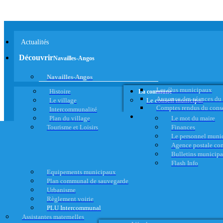
Actualités
Découvrir
Navailles-Angos
Navailles-Angos
Les élus municipaux
Histoire
La commune
Annonce des séances du
Le village
Le conseil municipal
Comptes rendus du cons
Intercommunalité
Plan du village
Le mot du maire
Tourisme et Loisirs
Finances
Le personnel muni
Agence postale c
Bulletins municip
Flash Info
Equipements municipaux
Plan communal de sauvegarde
Urbanisme
Règlement voirie
PLU Intercommunal
Assistantes maternelles