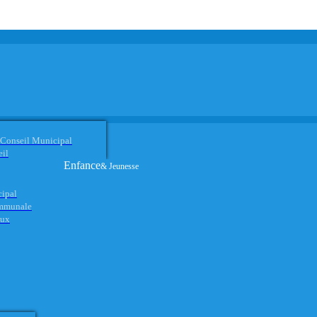
 Conseil Municipal
eil
Enfance
& Jeunesse
cipal
ommunale
aux