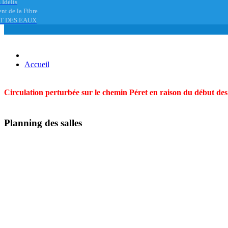
 Idélis
nt de la Fibre
T DES EAUX
Accueil
Circulation perturbée sur le chemin Péret en raison du début des t
Planning des salles