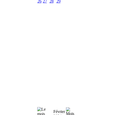
26
27
28
29
Février