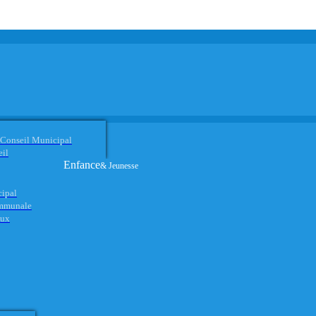
 Conseil Municipal
eil
Enfance
& Jeunesse
cipal
ommunale
aux