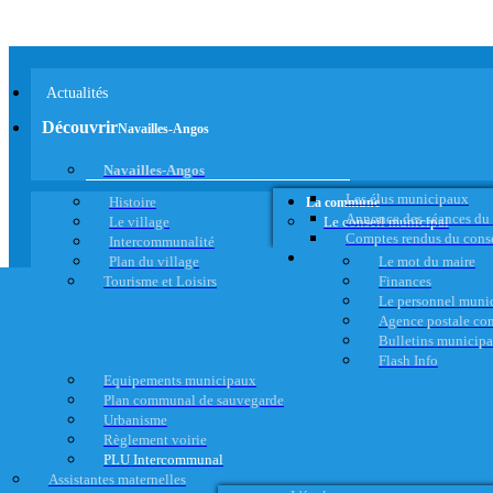
Actualités
Découvrir
Navailles-Angos
Navailles-Angos
Les élus municipaux
Histoire
La commune
Annonce des séances du
Le village
Le conseil municipal
Comptes rendus du cons
Intercommunalité
Plan du village
Le mot du maire
Tourisme et Loisirs
Finances
Le personnel muni
Agence postale c
Bulletins municip
Flash Info
Equipements municipaux
Plan communal de sauvegarde
Urbanisme
Règlement voirie
PLU Intercommunal
Assistantes maternelles