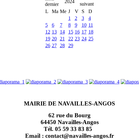
2024
L
Ma
Me
J
V
S
D
1
2
3
4
5
6
7
8
9
10
11
12
13
14
15
16
17
18
19
20
21
22
23
24
25
26
27
28
29
MAIRIE DE NAVAILLES-ANGOS
62 rue du Bourg
64450 Navailles-Angos
Tél. 05 59 33 83 85
Email : contact@navailles-angos.fr