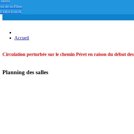
 Idélis
nt de la Fibre
T DES EAUX
Accueil
Circulation perturbée sur le chemin Péret en raison du début des t
Planning des salles