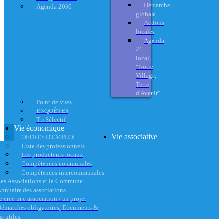
Démarche
Agenda 2030
globale
Actions
locales
Agenda
21
local,
"Notre
Village,
Terre
d'Avenir"
Point de vues
ENQUÊTES
Tri Sélectif
Vie économique
Vie associative
OFFRES D'EMPLOI
Liste des professionnels
Les producteurs locaux
Compétences communales
Compétences intercommunales
es Associations et la Commune
nnuaire des associations
e crée une association / un projet
émarches obligatoires, Documents &
s utiles