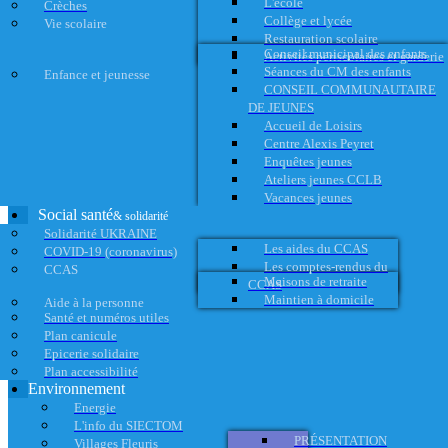
L'école
Crèches
Collège et lycée
Vie scolaire
Restauration scolaire
Conseil municipal des enfants
Activités périscolaires et garderie
Séances du CM des enfants
Enfance et jeunesse
CONSEIL COMMUNAUTAIRE
DE JEUNES
Accueil de Loisirs
Centre Alexis Peyret
Enquêtes jeunes
Ateliers jeunes CCLB
Vacances jeunes
Social santé
& solidarité
Solidarité UKRAINE
Les aides du CCAS
COVID-19 (coronavirus)
Les comptes-rendus du
CCAS
Maisons de retraite
CCAS
Maintien à domicile
Aide à la personne
Santé et numéros utiles
Plan canicule
Epicerie solidaire
Plan accessibilité
Environnement
Energie
L'info du SIECTOM
PRÉSENTATION
Villages Fleuris