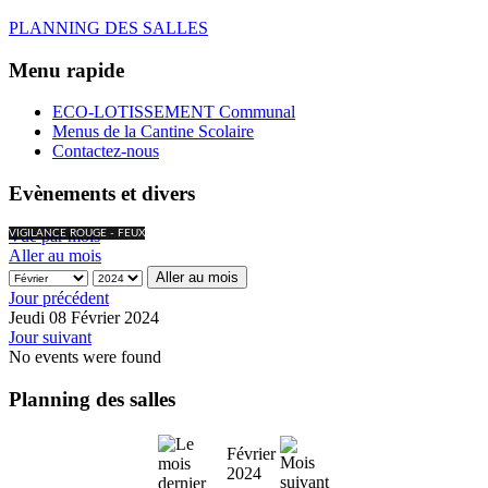
PLANNING DES SALLES
Menu rapide
ECO-LOTISSEMENT Communal
Menus de la Cantine Scolaire
Contactez-nous
Evènements et divers
Vue par mois
VIGILANCE ROUGE - FEUX
Aller au mois
Aller au mois
Jour précédent
Jeudi 08 Février 2024
Jour suivant
No events were found
Planning des salles
Février
2024