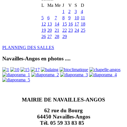
L
Ma
Me
J
V
S
D
1
2
3
4
5
6
7
8
9
10
11
12
13
14
15
16
17
18
19
20
21
22
23
24
25
26
27
28
29
PLANNING DES SALLES
Navailles-Angos en photos ....
MAIRIE DE NAVAILLES-ANGOS
62 rue du Bourg
64450 Navailles-Angos
Tél. 05 59 33 83 85