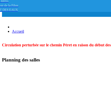
 Idélis
nt de la Fibre
T DES EAUX
Accueil
Circulation perturbée sur le chemin Péret en raison du début des t
Planning des salles