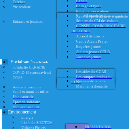
L'école
Crèches
Collège et lycée
Vie scolaire
Restauration scolaire
Conseil municipal des enfants
Activités périscolaires et garderie
Séances du CM des enfants
Enfance et jeunesse
CONSEIL COMMUNAUTAIRE
DE JEUNES
Accueil de Loisirs
Centre Alexis Peyret
Enquêtes jeunes
Ateliers jeunes CCLB
Vacances jeunes
Social santé
& solidarité
Solidarité UKRAINE
Les aides du CCAS
COVID-19 (coronavirus)
Les comptes-rendus du
CCAS
Maisons de retraite
CCAS
Maintien à domicile
Aide à la personne
Santé et numéros utiles
Plan canicule
Epicerie solidaire
Plan accessibilité
Environnement
Energie
L'info du SIECTOM
PRÉSENTATION
Villages Fleuris