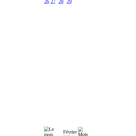
26
27
28
29
Février