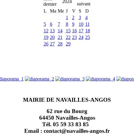
2024
L
Ma
Me
J
V
S
D
1
2
3
4
5
6
7
8
9
10
11
12
13
14
15
16
17
18
19
20
21
22
23
24
25
26
27
28
29
MAIRIE DE NAVAILLES-ANGOS
62 rue du Bourg
64450 Navailles-Angos
Tél. 05 59 33 83 85
Email : contact@navailles-angos.fr