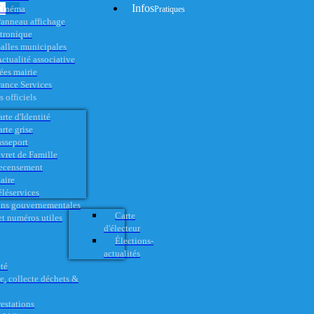
Infos
Cinéma
Pratiques
anneau affichage
ctronique
alles municipales
ctualité associative
es mairie
rance Services
 officiels
rte d'Identité
rte grise
asseport
vret de Famille
ecensement
aire
éléservices
ons gouvernementales
Carte
t numéros utiles
d'électeur
Élections-
actualités
té
e, collecte déchets &
restations