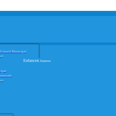
 Conseil Municipal
eil
Enfance
& Jeunesse
cipal
ommunale
aux