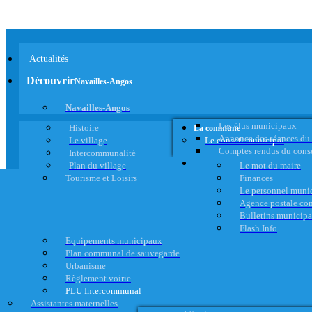
Actualités
Découvrir
Navailles-Angos
Navailles-Angos
Les élus municipaux
Histoire
La commune
Annonce des séances du
Le village
Le conseil municipal
Comptes rendus du cons
Intercommunalité
Plan du village
Le mot du maire
Tourisme et Loisirs
Finances
Le personnel muni
Agence postale c
Bulletins municip
Flash Info
Equipements municipaux
Plan communal de sauvegarde
Urbanisme
Règlement voirie
PLU Intercommunal
Assistantes maternelles