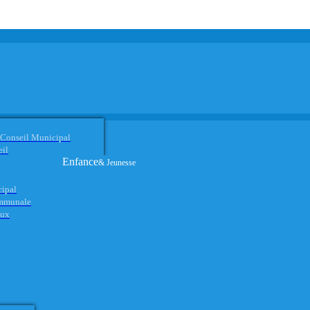
 Conseil Municipal
eil
Enfance
& Jeunesse
cipal
ommunale
aux