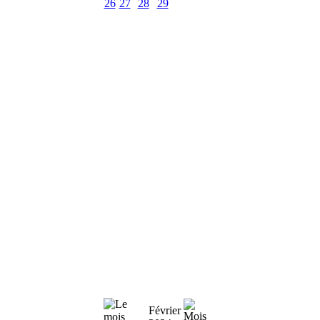
26
27
28
29
Février