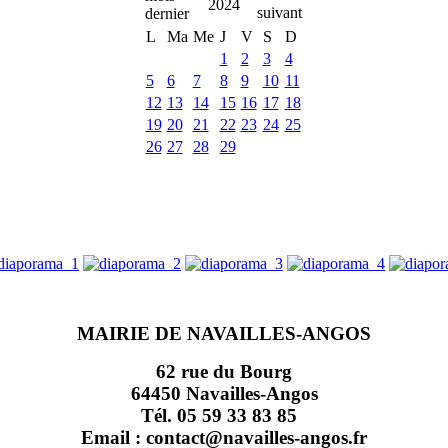
2024
L
Ma
Me
J
V
S
D
1
2
3
4
5
6
7
8
9
10
11
12
13
14
15
16
17
18
19
20
21
22
23
24
25
26
27
28
29
MAIRIE DE NAVAILLES-ANGOS
62 rue du Bourg
64450 Navailles-Angos
Tél. 05 59 33 83 85
Email : contact@navailles-angos.fr