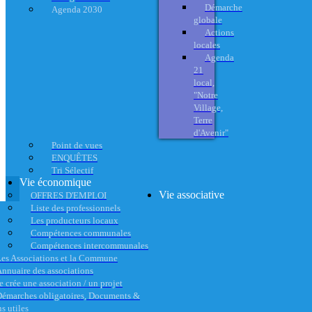
Démarche
Agenda 2030
globale
Actions
locales
Agenda
21
local,
"Notre
Village,
Terre
d'Avenir"
Point de vues
ENQUÊTES
Tri Sélectif
Vie économique
Vie associative
OFFRES D'EMPLOI
Liste des professionnels
Les producteurs locaux
Compétences communales
Compétences intercommunales
es Associations et la Commune
nnuaire des associations
e crée une association / un projet
émarches obligatoires, Documents &
s utiles