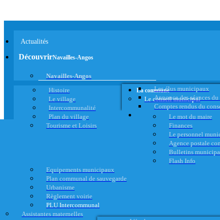
Actualités
Découvrir
Navailles-Angos
Navailles-Angos
Les élus municipaux
Histoire
La commune
Annonce des séances du
Le village
Le conseil municipal
Comptes rendus du cons
Intercommunalité
Plan du village
Le mot du maire
Tourisme et Loisirs
Finances
Le personnel muni
Agence postale c
Bulletins municip
Flash Info
Equipements municipaux
Plan communal de sauvegarde
Urbanisme
Règlement voirie
PLU Intercommunal
Assistantes maternelles