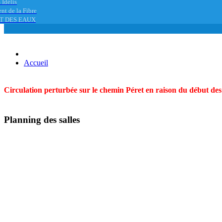
 Idélis
nt de la Fibre
T DES EAUX
Accueil
Circulation perturbée sur le chemin Péret en raison du début des t
Planning des salles