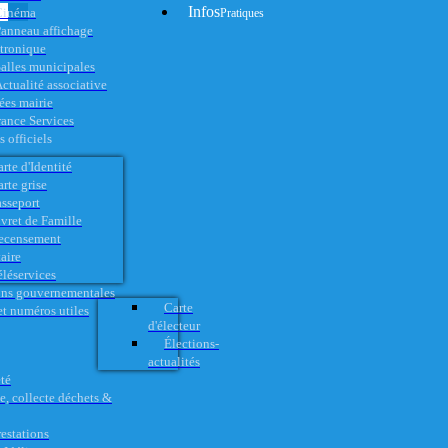
Infos
Cinéma
Pratiques
anneau affichage
ctronique
alles municipales
ctualité associative
es mairie
rance Services
 officiels
rte d'Identité
rte grise
asseport
vret de Famille
ecensement
aire
éléservices
ons gouvernementales
Carte
t numéros utiles
d'électeur
Élections-
actualités
té
e, collecte déchets &
restations