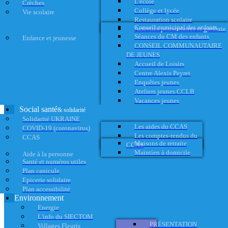
L'école
Crèches
Collège et lycée
Vie scolaire
Restauration scolaire
Conseil municipal des enfants
Activités périscolaires et garderie
Séances du CM des enfants
Enfance et jeunesse
CONSEIL COMMUNAUTAIRE
DE JEUNES
Accueil de Loisirs
Centre Alexis Peyret
Enquêtes jeunes
Ateliers jeunes CCLB
Vacances jeunes
Social santé
& solidarité
Solidarité UKRAINE
Les aides du CCAS
COVID-19 (coronavirus)
Les comptes-rendus du
CCAS
Maisons de retraite
CCAS
Maintien à domicile
Aide à la personne
Santé et numéros utiles
Plan canicule
Epicerie solidaire
Plan accessibilité
Environnement
Energie
L'info du SIECTOM
PRÉSENTATION
Villages Fleuris