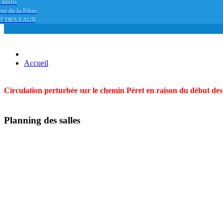
 Idélis
nt de la Fibre
T DES EAUX
Accueil
Circulation perturbée sur le chemin Péret en raison du début des t
Planning des salles