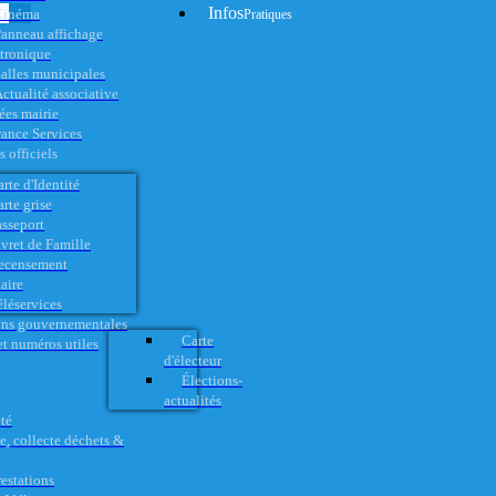
Infos
Cinéma
Pratiques
anneau affichage
ctronique
alles municipales
ctualité associative
es mairie
rance Services
 officiels
rte d'Identité
rte grise
asseport
vret de Famille
ecensement
aire
éléservices
ons gouvernementales
Carte
t numéros utiles
d'électeur
Élections-
actualités
té
e, collecte déchets &
restations