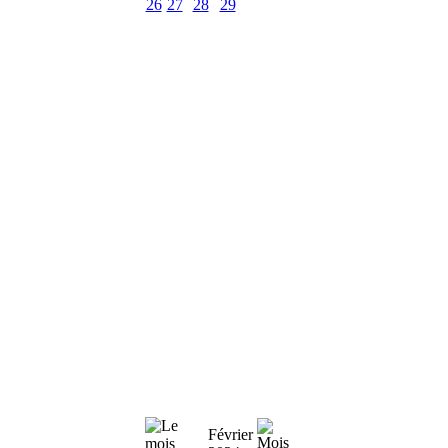
26
27
28
29
Février