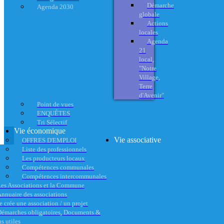
Démarche
Agenda 2030
globale
Actions
locales
Agenda
21
local,
"Notre
Village,
Terre
d'Avenir"
Point de vues
ENQUÊTES
Tri Sélectif
Vie économique
Vie associative
OFFRES D'EMPLOI
Liste des professionnels
Les producteurs locaux
Compétences communales
Compétences intercommunales
es Associations et la Commune
nnuaire des associations
e crée une association / un projet
émarches obligatoires, Documents &
s utiles