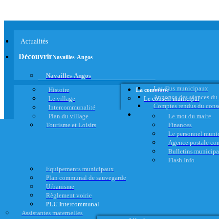
Actualités
Découvrir
Navailles-Angos
Navailles-Angos
Les élus municipaux
Histoire
La commune
Annonce des séances du
Le village
Le conseil municipal
Comptes rendus du cons
Intercommunalité
Plan du village
Le mot du maire
Tourisme et Loisirs
Finances
Le personnel muni
Agence postale c
Bulletins municip
Flash Info
Equipements municipaux
Plan communal de sauvegarde
Urbanisme
Règlement voirie
PLU Intercommunal
Assistantes maternelles