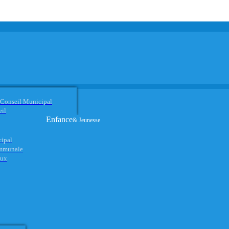
 Conseil Municipal
eil
Enfance
& Jeunesse
cipal
ommunale
aux