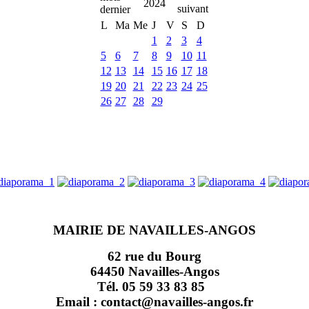
2024
L
Ma
Me
J
V
S
D
1
2
3
4
5
6
7
8
9
10
11
12
13
14
15
16
17
18
19
20
21
22
23
24
25
26
27
28
29
MAIRIE DE NAVAILLES-ANGOS
62 rue du Bourg
64450 Navailles-Angos
Tél. 05 59 33 83 85
Email : contact@navailles-angos.fr