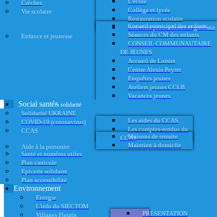
L'école
Crèches
Collège et lycée
Vie scolaire
Restauration scolaire
Conseil municipal des enfants
Activités périscolaires et garderie
Séances du CM des enfants
Enfance et jeunesse
CONSEIL COMMUNAUTAIRE
DE JEUNES
Accueil de Loisirs
Centre Alexis Peyret
Enquêtes jeunes
Ateliers jeunes CCLB
Vacances jeunes
Social santé
& solidarité
Solidarité UKRAINE
Les aides du CCAS
COVID-19 (coronavirus)
Les comptes-rendus du
CCAS
Maisons de retraite
CCAS
Maintien à domicile
Aide à la personne
Santé et numéros utiles
Plan canicule
Epicerie solidaire
Plan accessibilité
Environnement
Energie
L'info du SIECTOM
PRÉSENTATION
Villages Fleuris