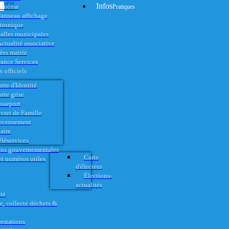
Infos
Cinéma
Pratiques
anneau affichage
ctronique
alles municipales
ctualité associative
es mairie
rance Services
 officiels
rte d'Identité
rte grise
asseport
vret de Famille
ecensement
aire
éléservices
ons gouvernementales
Carte
t numéros utiles
d'électeur
Élections-
actualités
té
e, collecte déchets &
restations