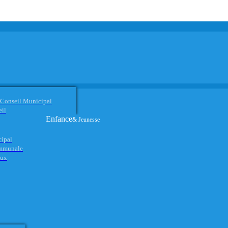
 Conseil Municipal
eil
Enfance
& Jeunesse
cipal
ommunale
aux