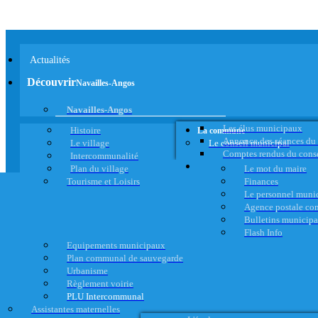
Actualités
Découvrir
Navailles-Angos
Navailles-Angos
Les élus municipaux
Histoire
La commune
Annonce des séances du
Le village
Le conseil municipal
Comptes rendus du cons
Intercommunalité
Plan du village
Le mot du maire
Tourisme et Loisirs
Finances
Le personnel muni
Agence postale c
Bulletins municip
Flash Info
Equipements municipaux
Plan communal de sauvegarde
Urbanisme
Règlement voirie
PLU Intercommunal
Assistantes maternelles