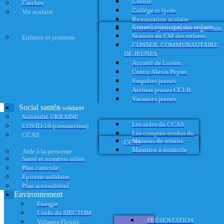
L'école
Crèches
Collège et lycée
Vie scolaire
Restauration scolaire
Conseil municipal des enfants
Activités périscolaires et garderie
Séances du CM des enfants
Enfance et jeunesse
CONSEIL COMMUNAUTAIRE
DE JEUNES
Accueil de Loisirs
Centre Alexis Peyret
Enquêtes jeunes
Ateliers jeunes CCLB
Vacances jeunes
Social santé
& solidarité
Solidarité UKRAINE
Les aides du CCAS
COVID-19 (coronavirus)
Les comptes-rendus du
CCAS
Maisons de retraite
CCAS
Maintien à domicile
Aide à la personne
Santé et numéros utiles
Plan canicule
Epicerie solidaire
Plan accessibilité
Environnement
Energie
L'info du SIECTOM
PRÉSENTATION
Villages Fleuris