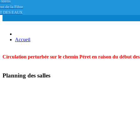
 Idélis
nt de la Fibre
T DES EAUX
Accueil
Circulation perturbée sur le chemin Péret en raison du début des t
Planning des salles