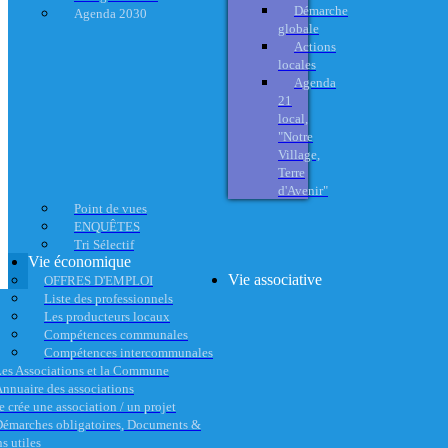
Démarche
Agenda 2030
globale
Actions
locales
Agenda
21
local,
"Notre
Village,
Terre
d'Avenir"
Point de vues
ENQUÊTES
Tri Sélectif
Vie économique
Vie associative
OFFRES D'EMPLOI
Liste des professionnels
Les producteurs locaux
Compétences communales
Compétences intercommunales
es Associations et la Commune
nnuaire des associations
e crée une association / un projet
émarches obligatoires, Documents &
s utiles