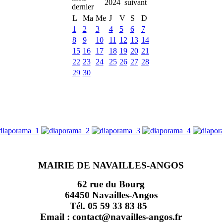
2024
L
Ma
Me
J
V
S
D
1
2
3
4
5
6
7
8
9
10
11
12
13
14
15
16
17
18
19
20
21
22
23
24
25
26
27
28
29
30
MAIRIE DE NAVAILLES-ANGOS
62 rue du Bourg
64450 Navailles-Angos
Tél. 05 59 33 83 85
Email : contact@navailles-angos.fr