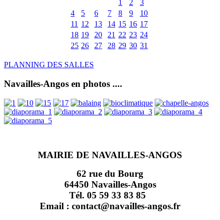
1
2
3
4
5
6
7
8
9
10
11
12
13
14
15
16
17
18
19
20
21
22
23
24
25
26
27
28
29
30
31
PLANNING DES SALLES
Navailles-Angos en photos ....
MAIRIE DE NAVAILLES-ANGOS
62 rue du Bourg
64450 Navailles-Angos
Tél. 05 59 33 83 85
Email : contact@navailles-angos.fr