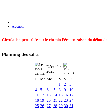
Accueil
Circulation perturbée sur le chemin Péret en raison du début des t
Planning des salles
Décembre
2023
L
Ma
Me
J
V
S
D
1
2
3
4
5
6
7
8
9
10
11
12
13
14
15
16
17
18
19
20
21
22
23
24
25
26
27
28
29
30
31