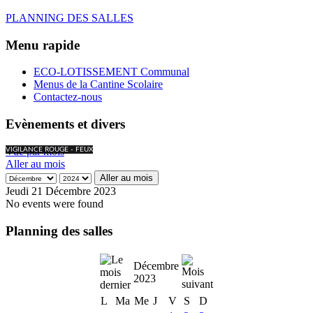
PLANNING DES SALLES
Menu rapide
ECO-LOTISSEMENT Communal
Menus de la Cantine Scolaire
Contactez-nous
Evènements et divers
Vue par mois
VIGILANCE ROUGE - FEUX
Aller au mois
Aller au mois
Jeudi 21 Décembre 2023
No events were found
Planning des salles
Décembre
2023
L
Ma
Me
J
V
S
D